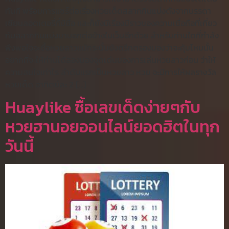
ทันที พร้อมการแชร์ต่อเรื่องหวยเด็ดสลากกินแบ่งดังจากบรรดา
เซียนลอตเตอรี่ที่มีชื่อ และก็ยังมีเรื่องมีราวของความเชื่อถือที่เกี่ยว
กับสลากกินแบ่งมาบอกต่อข้างในเว็บอีกด้วย สำหรับท่านใดที่กำลัง
พึงพอใจจะซื้อหวยลาวแม้กระนั้นยังตรึกตรองมองว่าจะคุ้มไหมนั้น
อยากที่จะให้ท่านได้ลองมองจุดเด่นของการเล่นหวยลาวก่อน ว่าให้
ความสนใจเท่าไร ลำดับแรกเป็นหวยลาว หวย จะมีการให้ผลรางวัล
หวยเด็ด อาทิตย์ละ 2 […]
Huaylike ซื้อเลขเด็ดง่ายๆกับ
หวยฮานอยออนไลน์ยอดฮิตในทุก
วันนี้