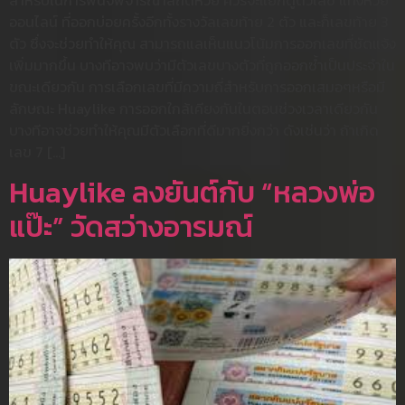
ออนไลน์ ที่ออกบ่อยครั้งอีกทั้งรางวัลเลขท้าย 2 ตัว และก็เลขท้าย 3
ตัว ซึ่งจะช่วยทำให้คุณ สามารถแลเห็นแนวโน้มการออกเลขที่ชัดแจ้ง
เพิ่มมากขึ้น บางทีอาจพบว่ามีตัวเลขบางตัวที่ถูกออกซ้ำเป็นประจำใน
ขณะเดียวกัน การเลือกเลขที่มีความถี่สำหรับการออกเสมอๆหรือมี
ลักษณะ Huaylike การออกใกล้เคียงกันในตอนช่วงเวลาเดียวกัน
บางทีอาจช่วยทำให้คุณมีตัวเลือกที่ดีมากยิ่งกว่า ดังเช่นว่า ถ้าเกิด
เลข 7 […]
Huaylike ลงยันต์กับ “หลวงพ่อ
แป๊ะ” วัดสว่างอารมณ์