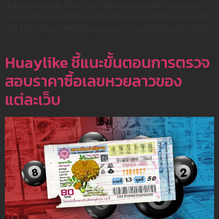
นั่นเอง จากเดิมนั้น ที่วัดน้ำดิบ วิธีแทงหวยออนไลน์ มีเทวดากุมาร
ปิ่นเพชรเพียงแค่องค์เดียว แต่ว่าเมื่อส.ค.ผ่านมาได้มีการชวนตาไข่
หรือ ไอ้ไข่ ที่วัดเจดีย์ที่ดังทั่วประเทศมาตั้งติดตั้งไว้ที่วัดน้ำดิบที่นี้อีก
[…]
Huaylike ชี้แนะขั้นตอนการตรวจ
สอบราคาซื้อเลขหวยลาวของ
แต่ละเว็บ