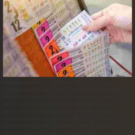
Huaylike คอหวยลุ้น “เลขเด็ด” แบงค์ขวัญถุง นักร้องลูกทุ่งดัง
“หน้าจอย บียอนด์” มาขอพรพรหม ลงยันต์หลังมือ วัดสว่างอารมณ์
จังหวัดจังหวัดนครปฐม มีกล่าวว่า ที่วัดสว่างอารมณ์ หวยหุ้น แค
แถว ตำบลขุนแก้ว อำเภอนครชัยศรี จังหวัดจังหวัดนครปฐม เมื่อ
เย็นวานนี้ ซึ่งเป็นตอนใกล้วันหวยออก มีสาธุชนเยอะๆเดินทาง
มากมาย Huaylike ราบขอพรสิ่งศักดิ์สิทธิ์ด้านในวัดสว่างอารมณ์
กันอย่างครึกโครม หากแม้จะหมดเทศกาลปิดทองลูกนิมิต 9 วัด 99
ลูกที่พ้นไปและจากนั้นก็ตาม แต่ว่านัก พนัน ยังเดินทางมาติดตามหา