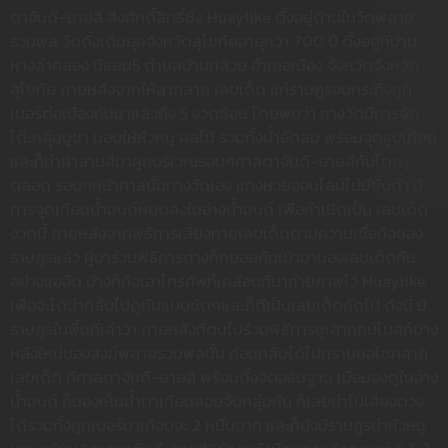
ตาจันดี-ยายสี สิ่งศักดิ์สิทธิ์ซึ่ง Huaylike ตั้งอยู่ด้านในวัดพลาย
รวมพล วัดดั้งเดิมยุคจังหวัดสุโขทัยอายุกว่า 700 ปี ตั้งอยู่ที่บ้าน
หางลำคลอง มัธยม5 ตำบลบ้านกล้วย อำเภอเมือง จังหวัดจังหวัด
สุโขทัย ภายหลังจากให้ลาภลาภ เลขเด็ด แก่ราษฎรจนกระทั่งถูก
เบอร์ต่อเนื่องกันมาแล้วถึง 5 งวดซ้อน โดยพบว่า ทางวัดมีการจัด
โต๊ะกลุ่มบูชา มอบให้หัวหมู ผลไม้ รวมทั้งน้ำอัดลม พร้อมจุดธูปเทียน
และก็นำผ้าสามสีมาผูกบริเวณรอบๆศาลตาจันดี-ยายสีกันโดย
ตลอด รอบๆหน้าศาลนั้นทางวัดเอง แทงหวยออนไลน์ไม่มีขั้นต่ำ มี
การจุดเทียนน้ำมนต์หยดลงในอ่างน้ำมนต์ เพื่อกำเนิดเป็น เลขเด็ด
งวดนี้ ภายหลังจากพิธีการเสี่ยงทายเลขเด็ดตามความเชื่อถือของ
ราษฎรแล้ว ผู้มาร่วมพิธีการต่างก็ทยอยกันเข้ามามองเลขเด็ดกัน
อย่างแออัด บ้างก็ถือเอาโทรศัพท์เคลื่อนที่มาถ่ายภาพไว้ Huaylike
เพื่อจะได้นำกลับไปดูกันแบบชัดๆและก็ตีเป็นเลขเด็ดถัดไป ดังนี้ มี
ราษฎรในพื้นที่เล่าว่า ภายหลังที่ตนไปร่วมพิธีการชูเสาฤกษ์โบสถ์ข้าง
หลังใหม่ของสงฆ์พลายรวมพลนั้น ก่อนกลับได้ไปกราบขอโชคลาภ
เลขเด็ด ที่ศาลตาจันดี-ยายสี พร้อมตั้งจิตอธิษฐาน เมื่อมองดูในอ่าง
น้ำมนต์ ก็มองเห็นน้ำตาเทียนลอยจับกลุ่มกัน ก็เลยนำไปเสี่ยงดวง
ได้รวมทั้งถูกเบอร์มาเกือบจะ 2 หมื่นบาท และก็ยังมีราษฎรนำหัวหมู