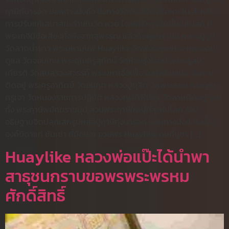
ฤาษีที่นารอด บอกทางมั่งคั่ง ซึ่งทางวัดจัดสร้างเพื่อหาเงิน สำหรับ
การปรับแก้เสนาสนะด้านในวัด หวย โดยพิธีการจัดขึ้นในโบสถ์ มี
พระเกจิมีชื่อเสียงทั้งยังจากสุพรรณ แล้วก็อยุธยา เช่น หลวงปู่ธูป
วัดลาดน้ำขาว พระมหามนพ Huaylike วัดพังทลายม่วง หลวงคน
ดูแล วัดจอมเกษ พระคุณครูสุทัศน์ วัดห้วยรุ่งโรจน์ พระครูสม
เกียรติ วัดสบสรวงสวรรค์ พระมหาเอื้อเฟื้อ ฉลากกินแบ่ง วัดลาน
ติดอยู่ พระครูอาทิตย์ วัดอมฤต หลวงปู่ดุสิต วัดพระลอย พระคุณ
ครูเจา วัดหนองราชการปฏิบัติ หลวงญาติพี่น้อง วัดลานติดอยู่ รวม
ทั้ง พระฤาษีพยัคฆราชมุนี สวนพระฤาษีใหญ่ที่สุดในโลก ร่วม
อธิษฐานจิตปลุกเสกรูปหล่อปู่ฤาษีทุ่งนารอด บอกทางมั่งมี ซึ่งเป็น
องค์บิดาแก่ ชันเข่า ชี้มือขวา อวยพร Huaylike คนที่บูชา […]
Huaylike หลวงพ่อแป๊ะได้นำพา
สาธุชนกราบขอพรพระพรหม
ศักดิ์สิทธิ์