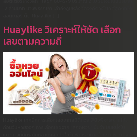
ลอตเตอรี่รางวัลที่ 1 เลขที่ 684579 ปริมาณ 2 ใบ รับเงินเป็นปริมาณ
12 ล้านบาท นางพรรณภา เล่าถึงภูมิหลังที่ดวงดีดวงโชคดีสุดๆที่ได้
ลอตเตอรี่เด็ด Huaylike […]
Huaylike วิเคราะห์ให้ชัด เลือก
เลขตามความถี่
Huaylike เทคนิคการเลือกเลขจากสถิติหวย พินิจพิจารณาให้ชัด
ก่อนวันหวยออก การเลือกเลขจาก “สถิติหวย” นับว่าเป็นหนึ่งใน
แนวทางที่นักพนันหลายๆคนมั่นใจว่าเพิ่มช่องทางสำหรับเพื่อการถูก