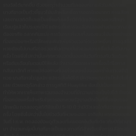
รางวัลได้มากขึ้น ด้วยเหตุว่าจำนวนที่เคยออกมาแล้วในสมัยก่อน
บางทีอาจเป็นตัวชี้แนวโน้มสำหรับเพื่อการออกในอนาคต การเลือก
เลขตามสถิติก็เลยเป็นเยี่ยมในเคล็ดวิธีที่นักเสี่ยงดวงควรศึกษา
เรียนรู้แล้วก็ประยุกต์ใช้ แม้กระนั้นการจะเลือกเลขอย่างมีแนวทาง จำ
ต้องอาศัย ฉลากกินแบ่ง การวิเคราะห์รวมทั้งมองแนวโน้มจากจำนวน
ที่ออกบ่อยๆหรือมีลักษณะพิเศษในช่วงเวลาใดเวลาหนึ่งๆ การดูสถิติ
หวยย้อนไปบางทีอาจช่วยเพิ่มความมั่นใจและความเชื่อมั่นได้ในบาง
ครั้ง โดยยิ่งไปกว่านั้นหากหวยงวดนั้นออกในวันที่ตรงกับวันเดิมๆ
หรือต้นเดือนในตอนปีให้หลัง จำนวนที่ออกหลายครั้งจะได้โอกาส
กลับมาอีกที หากแม้ช่องทางที่เลขใดเลขหนึ่งจะออกซ้ำในทางสถิติ
หวย บางทีอาจไม่สูงนัก แม้กระนั้นก็มิได้ มีความหมายว่าเป็นไปไม่ได้
เลย ด้วยเหตุดังกล่าว การดูสถิติ Huaylike ย้อนไปเป็นการช่วย
ทำให้พวกเราเห็นภาพรวมของจำนวนที่มีความน่าจะเป็นไปได้ จำนวน
ที่ออกบ่อยครั้งสำหรับในการออกหวยรัฐบาลมักเป็นที่ชื่นชอบของ
นักพนัน ทดลองดูสถิติย้อนไป 5-10 ปี ว่ามีตัวเลขใดที่ปรากฏหลาย
ครั้ง โดยยิ่งไปกว่านั้นในช่วงวันที่หวยจะออก อาทิเช่น หากหวยออก
วันที่ 1 ก.พ. ทดลองย้อนดูตัวเลขที่เคยออกในวันที่เดียวกันปีที่ผ่านๆ
มา จำนวนกลุ่มนี้บางทีอาจเป็นแถวทางที่ดีสำหรับเพื่อการเลือกเลข
สำหรับในการพินิจพิจารณาสถิติหวย ควรจะแยกดูตัวเลข แทงหวย