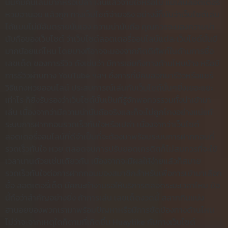
นั้นๆมีคนเล่นมากหรือเปล่า เล่นแล้วจ่ายใช่หรือไม่ แม้เล่นลอตเตอรี่
หวยฮานอย แล้วถูก ทางเว็บไซต์จ่ายจริง อย่างงี้ก็นับว่าเว็บไซต์เล่น
ได้แบบไม่มีอันตรายนั่นเอง ความน่านับถือ คุณควรจะมองความน่า
นับถือของเว็บไซต์ ว่าเว็บไซต์ลอตเตอรี่ออนไลน์แต่ละเว็บไซต์นั้นมี
มากน้อยแค่ไหน โดยบางทีอาจจะมองจากกิตติศัพท์ในด้านการซื้อ
เลขเด็ด ของการรีวิว ดังเช่นว่า มีการเอ่ยถึงทางด้านไหนบ้าง หรือมี
การรีวิวผ่านทาง YouTube ฯลฯ ซึ่งการที่มีคนออกมารีวิวหรือแชร์
วิธีแทงหวยออนไลน์ ประสบการณ์เล่นกับเว็บไซต์นั้นๆยิ่งเยอะแยะ
เท่าไร ก็ยิ่งรับรองว่าเว็บไซต์นั้นเป็นที่รู้จักพอควรรวมทั้งน่าเข้ามา
เล่น เนื่องจากว่ามีความน่านับถือจริงและก็จะไม่ถูกโกงอย่างแน่แท้
ระบบการฝากถอนรวดเร็วทันใจหรือเปล่า เนื่องจากว่าเว็บไซต์
ลอตเตอรี่ออนไลน์ที่ดีจำเป็นที่จะต้องมาพร้อมระบบการฝากถอนที่
รวดเร็วทันใจ หวย ตลอดจนการปรับยอดเครดิตก็ไม่สมควรที่จะใช้
เวลานานด้วยเช่นเดียวกัน เนื่องจากจะมีผลให้ง่ายแล้วก็สบาย
รวดเร็วทันใจต่อการฝากถอนของสมาชิกสำหรับเพื่อการเข้ามาเลือก
ซื้อ ลอตเตอรี่เด็ด มีคณะทำงานรอให้บริการตลอดระยะเวลาไหม ข้อ
นี้ถือว่าสำคัญอย่างยิ่ง ถ้าการเล่น เลขเด็ดงวดนี้ สลากกินแบ่ง
ฮานอยของพวกเรามาพร้อมปัญหาหรือมีการขัดข้องทางด้านไหน
ไม่ว่าจะจากเหตุใดก็ตามที่เกิดขึ้น Huaylike กับทางเว็บไซต์