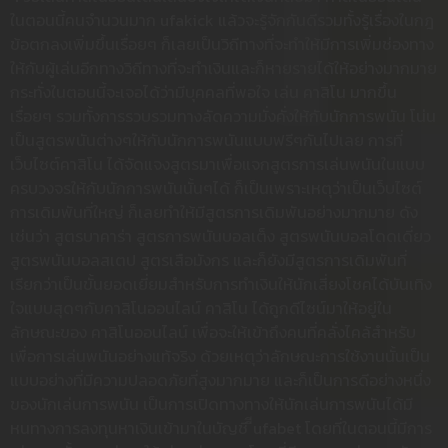
ในตอนนี้คนจำนวนมาก ufakick แล้วจะรู้จักกันดีรวมทั้งรู้เรื่องในกฎ
ข้อตกลงเพิ่มขึ้นเรื่อยๆ ก็เลยเป็นวิถีทางที่จะทำให้มีการเพิ่มช่องทาง
ให้กับผู้เล่นอีกทางวิถีทางที่จะทำเงินและก็หายรายได้ให้อย่างมากมาย
กระทั่งในตอนนี้จะเจอได้ว่ามีบุคคลที่พอใจ เล่น คาสิโน มากขึ้น
เรื่อยๆ รวมทั้งการรวบรวมทางลัดความมั่งคั่งให้กับนักการพนัน โน่น
เป็นสูตรพนันต่างๆให้กับนักการพนันแบบฟรีๆกันไปเลย การที่
เว็บไซต์คาสิโน ได้จัดแจงสูตรมาเพื่อแจกสูตรการเล่นพนันในแบบ
ครบวงจรให้กับนักการพนันนั้นๆได้ ก็เป็นเพราะเหตุว่าเป็นเว็บไซต์
การเดิมพันที่ใหญ่ ก็เลยทำให้มีสูตรการเดิมพันอย่างมากมาย ดัง
เช่นว่า สูตรบาคาร่า สูตรการพนันบอลเต็ง สูตรพนันบอลโดดเดี่ยว
สูตรพนันบอลสเตป สูตรเสือมังกร และก็ยังมีสูตรการเดิมพันที่
เรียกว่าเป็นขั้นยอดเยี่ยมสำหรับการทำเงินให้นักเสี่ยงโชคได้บันเทิง
ใจแบบสุดๆกับคาสิโนออนไลน์ คาสิโน ได้ถูกดีไซน์มาให้อยู่ใน
ลักษณะของ คาสิโนออนไลน์ เพื่อจะให้เข้าถึงคนที่คลั่งไคล้สำหรับ
เพื่อการเล่นพนันอย่างแท้จริง ด้วยเหตุว่าลักษณะการใช้งานนั้นเป็น
แบบอย่างที่มีความปลอดภัยที่สูงมากมาย และก็เป็นการดีอย่างหนึ่ง
ของนักเล่นการพนัน เป็นการเปิดทางทางให้นักเล่นการพนันได้มี
หนทางการลงทุนหาเงินเข้ามาในบัญชี ีีufabet โดยที่ในตอนนี้มีการ