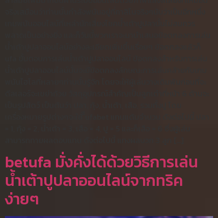
ล้ำสมัยเพิ่มมากขึ้นผ่านระบบออนไลน์ด้วยภาพแสงสีเสียงที่เหมือน
จริงเสมือนว่าท่านนั้นกำลังพนันอยู่ที่คาสิโนจริงๆนับว่าเป็นอีกหนึ่ง
เกมพนันออนไลน์ที่เหล่านักเสี่ยงโชคน้ำเต้าปูปลานั้นไม่สมควร
พลาดเป็นอย่างยิ่ง และก็วันนี้พวกเราจะมานำเสนอข้อตกลงการเล่น
น้ำเต้าปูปลาออนไลน์อย่างละเอียดเพิ่มขึ้นเรื่อยๆ ข้อตกลงแล้วก็
ufa ขั้นตอนการเล่นน้ำเต้าปูปลาออนไลน์ ข้อตกลงสำหรับการเล่น
น้ำเต้าปูปลาออนไลน์นั้นจะมีข้อตกลงลักษณะการเล่นคล้ายกับเกม
พนันไฮโลที่หลายๆท่านนั้นรู้จัก โดยจะให้ผู้เล่นวางเดิมพันก่อนที่จะ
ดีลเลอร์จะเขย่าถ้วย วัสดุอุปกรณ์สำคัญเป็นลูกเต๋าที่หน้า 6 ด้านจะ
เป็นรูปสัตว์ เป็นต้นว่า ปลา, กุ้ง, น้ำเต้า, เสือ, รวมทั้งปู โดย
เครื่องหมายรูปต่างๆจะใช้ ีีufabet แทนแต้มจำนวน ดังต่อไปนี้ ปลา
= 1, กุ้ง = 2, น้ำเต้า = 3, เสือ = 4, ปู = 5 และก็เสือ = 6 ซึ่งผู้เล่น
สามารถทายผลตอบแทน ดังต่อไปนี้ แทงผลบวก 3 ลูก […]
betufa มั่งคั่งได้ด้วยวิธีการเล่น
น้ำเต้าปูปลาออนไลน์จากทริค
ง่ายๆ