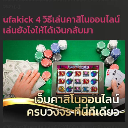
จริงๆ […]
ufakick 4 วิธีเล่นคาสิโนออนไลน์
เล่นยังไงให้ได้เงินกลับมา
4 วิธีเล่นคาสิโนออนไลน์เล่นยังไงให้ได้เงินกลับมา คาสิโนออนไลน์