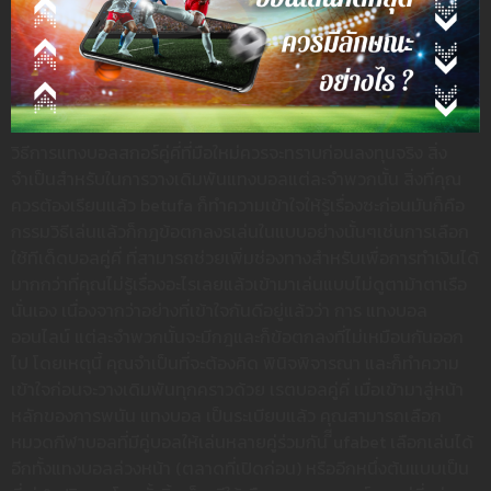
วิธีการแทงบอลสกอร์คู่คี่ที่มือใหม่ควรจะทราบก่อนลงทุนจริง สิ่ง
จำเป็นสำหรับในการวางเดิมพันแทงบอลแต่ละจำพวกนั้น สิ่งที่คุณ
ควรต้องเรียนแล้ว betufa ก็ทำความเข้าใจให้รู้เรื่องซะก่อนมันก็คือ
กรรมวิธีเล่นแล้วก็กฎข้อตกลงรเล่นในแบบอย่างนั้นๆเช่นการเลือก
ใช้ทีเด็ดบอลคู่คี่ ที่สามารถช่วยเพิ่มช่องทางสำหรับเพื่อการทำเงินได้
มากกว่าที่คุณไม่รู้เรื่องอะไรเลยแล้วเข้ามาเล่นแบบไม่ดูตาม้าตาเรือ
นั่นเอง เนื่องจากว่าอย่างที่เข้าใจกันดีอยู่แล้วว่า การ แทงบอล
ออนไลน์ แต่ละจำพวกนั้นจะมีกฎและก็ข้อตกลงที่ไม่เหมือนกันออก
ไป โดยเหตุนี้ คุณจำเป็นที่จะต้องคิด พินิจพิจารณา และก็ทำความ
เข้าใจก่อนจะวางเดิมพันทุกคราวด้วย เรตบอลคู่คี่ เมื่อเข้ามาสู่หน้า
หลักของการพนัน แทงบอล เป็นระเบียบแล้ว คุณสามารถเลือก
หมวดกีฬาบอลที่มีคู่บอลให้เล่นหลายคู่ร่วมกัน ีีufabet เลือกเล่นได้
อีกทั้งแทงบอลล่วงหน้า (ตลาดที่เปิดก่อน) หรืออีกหนึ่งต้นแบบเป็น