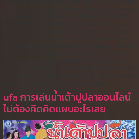
เป็นการทำความเข้าใจที่เริ่มจากง่ายไปพบยาก ทำให้นักพนันต้องการ
จะศึกษามากเพิ่มขึ้นอีกในอนาคต ก็เลยทำให้สิ่งนี้เปลี่ยนเป็นต้นแบบ
ความเบิกบานใจที่แพร่หลายอย่างเร็วในตอนช่วงเวลาไม่กี่ปีให้หลัง
ทั้งยังยังได้รับการเชิดชูให้เป็นอุตสาหกรรมหลัก ที่สร้างจำนวนเงิน
เวียนปริมาณเป็นอันมากและก็ยังเป็นหนทางการหารายได้ที่สุดยอด
ของ นักพนันอีกทั้งระดับมือสมัครเล่น รวมทั้งมือโปรออนไลน์ ซึ่ง
สามารถทำให้ท่านมีรายได้เพิ่มเข้ามาหลักหมื่น หลักแสน หลักล้าน
โดยที่ไม่มีความจำเป็นที่จะต้องเดินทางไปที่คาสิโนอีกต่อไป ความ
รุ่งโรจน์ทางด้านเทคโนโลยีของโทรศัพท์มือถือ แล้วก็การจ่ายจ่าย
เงินสมัยใหม่ สามารถเล่นได้แม้กระทั้งอยู่ภายในห้องน้ำ ห้องนอน บน
เตียง บนรถไฟ เมื่อก่อนอื่นคุณควรต้องมาทำความรู้จักกับเกม พนัน
ออนไลน์ ที่พวกเราจะเอามาชี้แนะนี้กันก่อน เกมสล็อต […]
ufa การเล่นน้ำเต้าปูปลาออนไลน์
ไม่ต้องคิดคิดแผนอะไรเลย