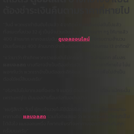
ต้องชำระเงินคืนตามราคาที่หายไป
“วันนี้ พวกเราทำชิงชัยไปแล้ว 4 อาทิตย์ พอๆกับแข่งขันไปแล้ว
ทั้งหมดทั้งปวง 32 คู่ เป็นจำนวนเงินราว 125 ล้านบาท ทรู ให้มาแล้ว
400 ล้านบาท หากจะแข่งขัน
ดูบอลออนไลน์
ให้ครบตามจำนวน
เงินเกื้อหนุน 400 ล้านบาท จำเป็นต้องแข่งขันให้จบครบ 13 อาทิตย์”
“แว่วมาว่า ถ้าเกิดพวกเราแข่งขันไม่ครบค่า 400 ล้านบาท สโมสร
ผลบอลสด
บางทีอาจจำเป็นต้องชำระเงินคืนตามราคาที่หายไป โน่น
พอๆกับว่า พวกเราจำเป็นต้องเตะอีกคนละ 9 เเมตช์ เพื่อไม่จำเป็น
ต้องใช้หนี้สินนะครับ”
“จริงๆมันไม่ยากเลยที่จะเตะ 9 แมตช์ ด้านในแทบ 2 เดือน แม้กระนั้น
เพราะเหตุใด มันมองป่าเถื่อนต่อกันอย่างมาก”
“ผมรู้สึกว่า วันนี้ ผู้คนจำนวนไม่ใช้น้อยในแวดวงบอล ก็อาจจะมานะ
หาทางคิด
ผลบอลสด
รวมทั้งข้อเสนอ ว่า พวกเราจะผ่านวิกฤตินี้ไป
ได้ยังไง ผมเองคนหนึ่ง ก็พากเพียรที่จะหาทางออกด้วยกันกับทุก
ครั้งมนะครับ”