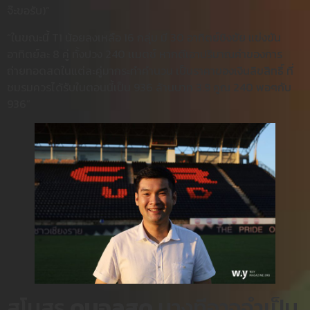
จ๊ะขอรับ)”
“ในขณะนี้ T1 น้อยลงเหลือ 16 กลุ่ม มี 30 อาทิตย์ชิงชัย แข่งขัน
อาทิตย์ละ 8 คู่ ทั้งปวง 240 เเมตช์ หากตีเอาปริมาณค่าของการ
ถ่ายทอดสดในแต่ละคู่มากระทำคำนวน เป็นราคาของเงินลิขสิทธิ์ ที่
ชมรมควรได้รับในตอนนี้เป็น 936 ล้านบาท 3.9 คูณ 240 พอๆกับ
936”
สโมสร
ดูบอลสด
บางทีอาจจำเป็น