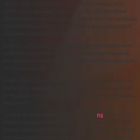
“บิ๊กฮั่น” มิตติ ว่ากล่าวยะไพรัช ประธานที่ปรึกษาของสมาพันธ์
ราชสีห์ จังหวัด
ดูบอลสด
เชียงราย ยูไนเต็ด ได้ออกมาอธิบาย
เนื้อหาต่างๆโดยเฉพาะเกี่ยวกับด้านการเงิน ที่ ชมรมกีฬาบอลที่เมือง
ไทย ได้มีกรณีปัญหากับทางบริษัท ทรูวิชั่นส์ ผู้ครอบครองลิขสิทธิ์
ถ่ายทอดสด ไทยลีก อยู่ปัจจุบันนี้
โดยทาง ทรู ได้ออกมาสรุป
ดูบอลสด
ทุกสิ่งทุกอย่างแล้วว่า พวก
เขาจะถ่ายทอดสดถึงเพียงแค่วันที่ 25 เดือนตุลาคมนี้เพียงแค่นั้น
ตามที่ได้มีการกำหนดการเดิม ซึ่งนั้นทำให้หลายๆข้างต่างผิดหวังกับ
ประเด็นนี้เป็นอย่างยิ่ง
ปัจจุบัน “บิ๊กฮั่น” มิตติ ว่ากล่าวยะไพรัช ก็ได้ออกมาพูดถึงใจความ
สำคัญในเรื่อง
ดูบอลสด
พวกนี้ผ่านเพจส่วนตัว MitiTiyapairat
ว่า “ฤดู 2020 ไทยลีก ควรจะมีราคา 936 ล้านบาท (รึเปล่า) ทดลอง
คิดเล่นๆครับ”
“จากที่สัมพันธ์ลงลายลักษณ์อักษรก่อนหน้ากับ
ทรู
ที่ 18 กลุ่ม 34
อาทิตย์ ถ่ายทอดสดทั้งหมดทั้งปวง 306 แมตช์ อยูที่ราคา 1,200
ล้านบาท โดยใน 1 อาทิตย์ ชิงชัย 9 คู่ เฉลี่ยอยู่ที่ค่า คู่ละราว 3.9 ล้าน
บาท (ผมขอคิดกล้วยๆโดยใช้ปริมาณแมตช์ของ T1 มาทำราคาเลย