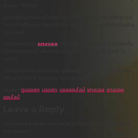
กับกลุ่ม “ปืนใหญ่”
แม้กระนั้นไม่มีช่องทางได้พอดีจริง โน่นอาจจะเป็นสิ่งที่ห่วยที่สุด แต่
ว่าการที่ สตุ๊ตการ์ท ได้มอบโอกาส มาฟโรปานอส เพื่อไปรับใช้ในช่วง
ฤดูกาลหน้า
น่าจะเป็นช่องทาง
แทงบอล
ที่ตัวเขาเองจะได้ลงสู่สนาม รวมทั้งเก็บ
เกี่ยวประสบการณ์ เพื่อกลับมาเป็นตัวหลักให้กลุ่ม “ปืนใหญ่” ใน
อนาคต
สามารถติดตาม ข่าวสารบอล
ดูบอลสด
UFABET ได้ทุกๆวัน ผ่าน
วิถีทาง UFAKICK อัพเดททุกวี่ทุกวันก่อนผู้ใดกันแน่!
Tagged
ดูบอลสด
,
บอลสด
,
บอลออนไลน์
,
แทงบอล
,
แทงบอล
ออนไลน์
Leave a Reply
Your email address will not be published.
Required fields
are marked
*