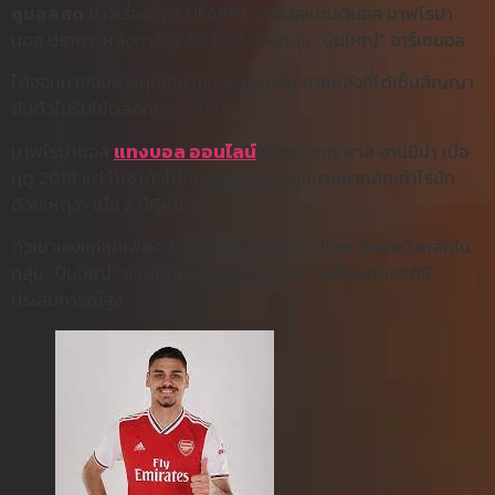
ดูบอลสด
ข่าวเรื่องกีฬา UFABET : คอนสแตนตินอส มาฟโรปา
นอส ปราการหลังดาวรุ่ง วัย 22 ปี ของกลุ่ม “ปืนใหญ่” อาร์เซนอล
ได้ออกมาขอบพระคุณสมาคม สตุ๊ตการ์ท ภายหลังที่ได้เซ็นสัญญา
ยืมตัวไปรับใช้ตลอดฤดู 2021
มาฟโรปานอส
แทงบอล ออนไลน์
ย้ายมาจาก พาส จานนิน่า เมื่อ
ฤดู 2018 แต่ว่าเจ้าตัวไม่มีช่องทางได้ลงสู่สนามมากสักเท่าไรนัก
ด้วยเหตุว่า เมื่อ 2 ปีที่ผ่านมา
ตัวเขาเองแก่แค่เพียง 20 ปี แล้วก็ดูเหมือน ปราการหลังตัวหลักใน
กลุ่ม “ปืนใหญ่” จะเบียดเสียดยัดเยียดไปด้วยนักฟุตบอลที่มี
ประสบการณ์สูง