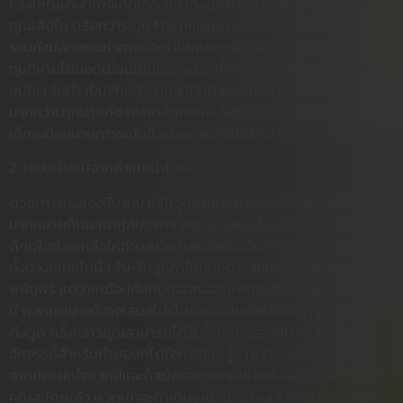
ครั้งใหญ่บางทีอาจเกิดเรื่องที่น่าดึงดูดมากมายเพื่อจะได้เงินคืนที่
คุณเสียไป (เรียกว่าระบบ Martingale) แต่ว่าวิธีการนี้ไม่ค่อยสำเร็จ
รวมทั้งมีลักษณะท่าทางที่จะทำให้เกิดการแพ้มากยิ่งกว่า การไล่หลัง
ทุนที่หายไปยอดเยี่ยมในข้อบกพร่องที่พบได้ทั่วไปที่สุดที่นักพนันมือ
สมัครเล่นทำ เป็นอีกอย่างหนึ่งที่เจ้ามือรับแทงทำเงินได้มาก จะดี
มากกว่ามากมายที่จะทรหดอดทนและก็สร้างเงินของคุณอีกรอบทีละ
เล็กละน้อยผ่านการพนันที่ลดลงรวมทั้งไม่มีอันตรายเพิ่มขึ้น
2. ใช้ประโยชน์จากคำแนะนำโบนัส
ด้วยการประลองที่มากมายในอุตสาหกรรมการพนันในทุกวันนี้ บริษัท
มากหมายก็เลยหดหู่กับธุรกิจ พวกเขาเสนอโปรโมชั่นรวมทั้งโบนัส
ดีๆเพื่อช่วยเหลือให้ท่านพนันกับพวกเขา เว็บการเดิมพันรายใหญ่
ทั้งปวงเสนอโบนัสสำหรับลูกค้าใหม่ปกติจะอยู่ในลักษณะของการ
พนันฟรี แต่ว่าเหมือนกันกับข้อเสนอแนะพิเศษสำหรับลูกค้าใหม่กลุ่ม
นี้ พวกเขาบางทีอาจเสนอโปรโมชั่นที่ดีขึ้นสำหรับในการชิงชัยที่น่า
ดึงดูด ครั้งคราวคุณสามารถได้รับอัตราต่อรองที่มากขึ้นอย่างน่า
อัศจรรย์สำหรับคำตอบที่ได้โอกาสชนะสูง เพราะฉะนั้นใช้ประโยชน์
จากข้อแนะนำพวกนี้และก็สมัครสมาชิกกับเจ้ามือออนไลน์อื่นๆเมื่อ
คุณสมัครแล้ว พวกเขาจะดำเนินงานอย่างมากเพื่อคุณพึงพอใจด้วย