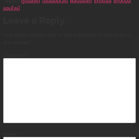
Tagged
ดูบอลสด
,
บอลออนไลน์
,
ผลบอลสด
,
แทงบอล
,
แทงบอล
ออนไลน์
Leave a Reply
Your email address will not be published.
Required fields
are marked
*
Comment
*
Name
*