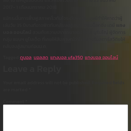
2017- 1 เดือนมกราคม 2018
แม้กระนั้นการฟื้นฟูสภาพเร็วทันใจระดับเหนือมนุษย์ทำให้คาดว่าผู้
เล่นวัย 35 ปีบางทีอาจฟิตทันกลับลงสู่สนามตอนบ็อกซิ่ง เดย์
แทง
บอล ออนไลน์
สวนกับความปรารถนาของ โชเซ่ มูรินโญ่ ผู้จัดการ
กลุ่ม แมนฯ ยูไนเต็ด ที่เคยให้สัมภาษณ์ว่าไม่อย่างรีบสตาร์สวีดิชให้
กลับลงสู่สนามก่อนม.ค.
Tagged
ดูบอล
,
บอลสด
,
แทงบอล ufa350
,
แทงบอล ออนไลน์
Leave a Reply
Your email address will not be published.
Required fields
are marked
*
Comment
*