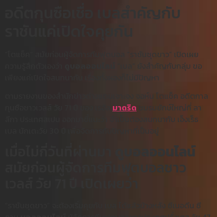
อดีตกุนซือเชื่อ เบลสำคัญกับ
ราชันแค่เปิดใจคุยกัน
“โตแช็ค” สมัยก่อนผู้จัดการทีมฟุตบอล “ราชันชุดขาว” เปิดเผย
ความรู้สึกตัวเองว่า
ดูบอลออนไลน์
“เบล” ยังสำคัญกับกลุ่ม ขอ
เพียงแค่เปิดใจสนทนากัน เรื่องทั้งผองก็ไม่มีปัญหา
ตามรายงานของสำนักข่าวต่างแดนเจาะจง จอห์น โตแช็ค อดีตกาล
กุนซือชาวเวลส์ วัย 71 ปี ของ เรอัล
มาดริด
ชมรมยักษ์ใหญ่ที่ ลา
ลีกา ประเทศสเปน ออกมาชี้แนะว่า จำเป็นต้องสนทนากับ เอ็งเร็ธ
เบล นักเตะวัย 30 ปี เพื่อจัดการกับปัญหาที่เป็นอยู่
เมื่อไม่กี่วันที่ผ่านมา
ดูบอลออนไลน์
สมัยก่อนผู้จัดการทีมฟุตบอลชาว
เวลส์ วัย 71 ปี เปิดเผยว่า
“ราชันชุดขาว” จะต้องเริ่มคุยกับ เบล ได้แล้วข้างหลัง ซีเนอดีน ซี
ดาน
บอลออนไลน์
ผู้จัดการทีมฟุตบอลชาวประเทศฝรั่งเศส วัย 47