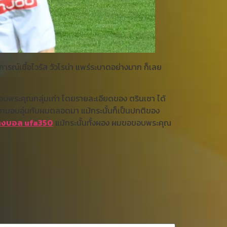
เหตุการณ์เชื้อไวรัส วัวโรน่า แพร่ระบาดอย่างมาก ก็เลย
ขอบพระคุณกลุ่มเก่า โดยรายละเอียดของ ตรินเซา ได้
ความอบอุ่นกับผมตลอดมา แม้กระนั้นก็เป็นปกติของ
งบอล ufa350
แม้กระนั้นทั้งผอง ผมขอขอบพระคุณ