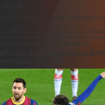
เร็วๆนี้
 กำลังจะเก็บของออกมาจากดินแดนฝอยทองคำ รวมทั้งย้ายไปสู่ถิ่น คัมป์ นู 
ฟอร์มได้เข้าตากลุ่มแมวมองของ “เจ้าบุญทุ่ม” อย่างมากมาย ซึ่งมีการเท
ด้ แล้วก็ดูราวกับว่า ฝีเท้าดาวน์โรจน์รายนี้ จะได้รับรับรองจากลีกดินแ
85 ล้านบาท)
แทงบอล ufa350
โดยที่เซ็นสัญญาถึงปี 2025
น์
ได้ตั้งค่าฉีกข้อตกลงดาวรุ่งรายนี้ไว้ถ
่มาฉกไปร่วมงานในอนาคต