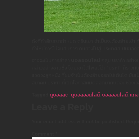
ดังที่คำสัญญากำหนด ตรินเซา จำเป็นจะต้องย้ายเข้า คั
ทำให้มีการไม่จบสิ้นการเดินทางไปสู่ ประเทศสเปนขอ
อาจจะเป็นการล่ำลา
บอลออนไลน์
กลุ่ม บราก้า อย่า
กล่าวอย่างซาบซึ้ง โดยเขาได้โพสต์ว่า “บราก้า ก็รา
แวดวงลูกหนัง ที่ผมจำเป็นต้องย้ายออกไปเติบโต มันเป็น
สมาคม บราก้า ที่เปิดโอกาสผมตลอดมากับตอนช่วงเวลา
Tagged
ดูบอลสด
,
ดูบอลออนไลน์
,
บอลออนไลน์
,
แทง
Leave a Reply
Your email address will not be published.
Requi
Comment
*