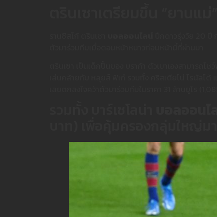
ตรินเซาเตรียมขึ้น “ยานแม่” 
รานซิสโก้ ตรินเซา
บอลออนไลน์
ปีกดาวรุ่งวัย 20 ปี
ตัวมาร่วมทีมเมื่อตอนหน้าหนาวก่อนหน้านี้ที่ผ่านมา
ตรินเซา เป็นเด็กปั้นของ บราก้า ตัวเขาเองสามารถโชว์
เล่นคล้ายกับ หลุยส์ ฟิเก๋ รวมทั้ง คริสเตียโน่ โรนัลโ
เลยตกลงใจคว้าตัวมาร่วมทีมในราคา 31 ล้านยูโร (1,0
รวมทั้ง บาร์เซโลน่า
บอลออนไล
บาท) เพื่อคุ้มครองกลุ่มใหญ