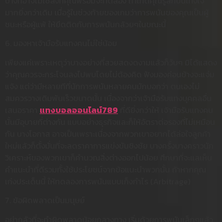
บางทีอาจไม่ใช่สิ่งที่คุณพร้อมจะทดลอง ถ้าเกิดคุณรู้สึกบันเทิงใจ
มากยิ่งกว่าเดิม เมื่อรู้ในช่วงท้ายของเกมว่าการพนันของคุณเป็นผู้
ชนะหรือผู้แพ้ ให้ยึดติดกับการพนันกล้วยๆในขณะนี้
6. มองหาเจ้ามือรับแทงคนไม่ใช่น้อย
เพียงแค่เพราะเหตุว่าบางอย่างที่สวยสดงดงามแล้วก็วับๆ มิได้แสดง
ว่าคุณควรจะกระโจนลงไปพบโดยไม่ต้องคิด ฟังมองค่อนข้างจะแจ่ม
แจ้ง แต่ว่ามีหลายทีที่นักการพนันหลายคนมักบอกว่า ตนเองไม่
สมควรวางเดิมพันเร็วขนาดนั้น เนื่องจากว่าเจ้ามือรับแทงบุคคลอื่น
เสนอราคา
แทงบอลออนไลน์789
ที่ดียิ่งกว่าให้ เจ้ามือรับแทงคน
นั้นมีอุบายที่ต่างกัน แบบอย่างธุรกิจและก็ให้อัตราต่อรองที่ไม่เหมือน
กัน บางโอกาส อาจเป็นเพราะเนื่องจากพวกเขาอยากได้ล่อใจลูกค้า
ใหม่แล้วก็ตั้งมั่นที่จะลดราคาการแข่งขันชิงชัย บางครั้งบางคราวนัก
วิเคราะห์ของพวกเขาก็คำนวณสิ่งต่างออกไปน้อย ศึกษาที่จะแลเห็น
คำแนะนำที่ดีรวมทั้งใช้ประโยชน์จากข้อแนะนำพวกนั้น ถ้าหากคุณ
เก่งประเด็นนี้ ให้ทดลองการพนันแบบเก็งกำไร (Arbitrage)
7. ข้อผิดพลาดเป็นมนุษย์
อย่ากลัวที่จะทำผิดพลาดน้อยกลางทาง เริ่มด้วยการพนันเล็กๆแล้ว