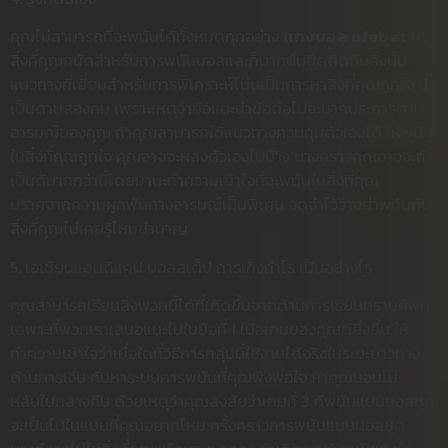
คุณไม่สามารถที่จะพนันได้ทั้งหมดทุกอย่าง
แทงบอล ufabet
หา
สิ่งที่คุณถนัดสำหรับการพนันบอลและก็บากบั่นยึดติดกับสิ่งนั้น
แนวทางที่เยี่ยมสำหรับการพิเคราะห์โน่นเป็นการหาสิ่งที่คุณถูกใจ นี่
เป็นดาบสองคม เพราะเหตุว่าข้อแนะนำข้อต่อไปจะนาๆประการตาม
อารมณ์ของคุณ ถ้าคุณสามารถใช้แนวทางควบคุมตัวเองได้ ให้พนัน
ในสิ่งที่คุณถูกใจ คุณอาจจะหลงตัวเองไปบ้าง บางคราวคุณอาจจะทำ
เป็นดีมากกว่านี้โดยมานะทำความเข้าใจที่จะพนันในสิ่งที่คุณ
ปราศจากความผูกพันทางอารมณ์เป็นพิเศษ จดจำไว้ว่าอย่าพนันกับ
สิ่งที่คุณไม่เคยรู้ไหมชำนาญ
5. เอเชียนแฮนดิแคป บอลสเต็ป การเก็งกำไร เป็นอย่างไร
คุณสามารถเรียนสิ่งพวกนี้ได้ที่เกิดขึ้นจากด้านการเรียนทราบศัพท์
เฉพาะที่พวกเราเสนอแนะไปในข้อที่ 1 เมื่อเกมของคุณดียิ่งขึ้น ให้
ทำความเข้าใจว่าเมื่อใดที่วิธีการกลุ่มนี้ใช้งานได้จริงในระยะยาวทาง
ด้านการเงิน ค้นหาระบบการพนันที่คุณพึงพอใจ ถ้าคุณนอนไม่
หลับในกลางคืน ด้วยเหตุว่าคุณสงสัยว่าเกมที่ 3 ที่พนันแบบบอลชุด
จะเป็นไปในแบบที่คุณอยากไหม ครั้งคราวการพนันแบบบอลชุด