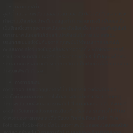
ตลาดสูง/ต่ำ
สูง/ต่ำ ในตลาดพนันบอลออนไลน์ มอง ยัง ยังไง อันดับแรกควรจะ
ทำความเข้าใจก่อนว่าพนันบอลสูงต่ำ ในตลาดการเดิมพันบอลนั้น
เป็นอีกหนึ่งฉากของการพนันบอล ตัวเลือกนี้จะเหมาะสมกับผู้เล่นที่
ปรารถนาพนันผลที่ไม่ใช่ผลที่แน่ๆสำหรับในการแข่ง อาทิเช่น
ประเทศสเปนแข่งขันกับอิตาลี คุณพนันไว้ว่าประเทศสเปนจะได้
คะแนนการแข่งขันชิงชัยสูงขึ้นยิ่งกว่าอิตาลีที่ 2.5 ถ้าหากว่าสกอร์
รวมของประเทศสเปนพอๆกับหรือมากยิ่งกว่า 3 ขึ้นไปคุณจะได้เงิน
รางวัลจากการพนัน แม้กระนั้นหากอิตาลีเป็นฝายนำ ซึ่งก็หมายความ
ว่าคุณแพ้พนันนั่นเอง
การทายสะสม
การทายผลแบบแอคคูมูเลเตอร์นั้นเป็นการชี้แจงถึงพนันบอล
ออนไลน์
ผลบอลสด
ดียังไงได้อย่างยิ่งอย่างยิ่งจริงๆ ด้วยเหตุ
ว่าการพนันแบบงี้คุณสามารถพนันได้โอกาสทีละหลายทีม ซึ่งบางที
อาจสำหรับในการแข่งรายการเดียวกันหรือคนละรายการก็ได้ โดย
จำพวกของการทายสะสมนี้จะมีแบบ Treble, Four-Fold, Five-
Fold รวมทั้ง Six-Fold ซึ่งเป็นแนวทางพนันบอลออนไลน์ยอดนิยม
สูงที่สุด อย่างเช่น ในรายการทัวร์นาเมนต์ของพรีภรรยารลีกคุณ