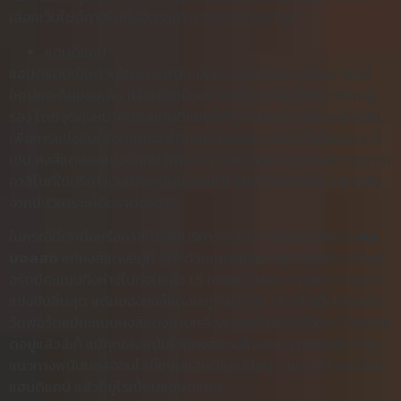
เลือกเว็บไซต์คาสิโนที่มีอัตราการเจรจาต่อรองที่สูง
แฮนดิแคป
แฮนดิแคปเป็นตัวเลือกการพนันเมื่อมีการชิงชัยระหว่างสมาพันธ์
ใหญ่และก็ชมรมเล็ก หรือเรียกอีกอย่างหนึ่งว่ากลุ่มที่ดีกว่ากับกลุ่ม
รอง โดยจุดมุ่งหมายของแฮนดิแคปก็คือการยกฐานะสนามสำหรับ
เพื่อการแข่งขันเพื่อกลุ่มรองได้โอกาสเหนือกว่าเพิ่มขึ้นเรื่อยๆ อาทิ
เช่น หงส์แดงลงแข่งขันกับวัตฟอร์ด ข้อแรกผู้เล่นควรจะพิจารณาว่า
คาสิโนที่ใช้บริการนั้นเมื่อพนันบอลในเว็บไซต์จ่ายอย่างไร แล้วหลัง
จากนั้นวิเคราะห์อัตราต่อรอง
ในกรณีนี้เจ้ามือหรือคาสิโนที่ให้บริการจะสามารถให้แฮนดิแคป
ผล
บอลสด
แก่หงส์แดงอยู่ที่ -1.5 ด้วยเหตุดังกล่าวแล้วเท่ากับว่าวัตฟ
อร์ดมีคะแนนทิ้งห่างไปก่อนแล้ว 1.5 คะแนนนั่นเอง ภายหลังจากการ
แข่งขันสิ้นสุด แต้มของหงส์แดงจะถูกลบด้วย 1.5 แล้วเมื่อเทียบกับ
วัตฟอร์ดแม้คะแนนหงส์แดงภายหลังลบออกไปแล้วยังคงนำวัตฟอร์
ดอยู่แล้วล่ะก็ แม้คุณลงพนันไว้ที่หงส์แดงก็จะชนะการพนันไป โดย
แนวทางพนันบอลออนไลน์แบบแฮนดิแคปมีอยู่ 2 แบบ เป็นเอเชี่ยน
แฮนดิแคป แล้วก็ยูโรเปี้ยนแฮนดิแคป