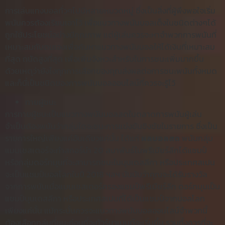
การเล่นแทงบอลทั่วๆไปมีหลายหมวดหมู่ ซึ่งเป็นสิ่งที่ผู้พึงพอใจเริ่ม
พนันควรต้องเรียนเอาไว้ เพื่อแนวทางพนันบอลเต็งในชนิดต่างๆได้
ถูกใช้ประโยชน์อย่างมีคุณภาพ แต่ผู้เล่นควรจะหาจำพวกการพนันที่
เหมาะสมกับตนเองเพื่อค้นหาแนวทางพนันบอลให้ได้เงินที่เหมาะสม
ที่สุด ถนัดสูงที่สุด เพื่อเพิ่มจังหวะสำหรับในการชนะเพิ่มมากขึ้น
ด้วยเหตุว่ายังไงทุกการเลือกของคุณส่งผลต่อการชนะพนันทั้งหมด
และก็นี่เป็นชนิดของการพนันบอลออนไลน์ที่ควรจะรู้ไว้
ทายผู้ชนะ
การทายผู้ชนะเป็นแนวทางพนันบอลสดในตลาดการพนันผู้เล่น
จำเป็นต้องพนันว่ากลุ่มใดจะชนะการแข่งขันชิงชัยในรายการ ซึ่งเป็น
รายการใหญ่เพียงแค่อันเดียวแค่นั้น ได้แก่
ผลบอลสด
พนันกลุ่ม
แมนเชสเตอร์จะทำสกอร์นำ 20 สมาพันธ์ในพรีเมียร์ลีกได้แชมป์
หรือกลุ่มดอร์ทมุนที่จะสามารถชนะในบุนเดสลีกา หรือประเทศสเปน
จะเป็นแชมป์บอลโลกในปี 2018 ฯลฯ นั่นนับว่าคุณจะได้รับรางวัล
จากการพนันเมื่อแมนเชสเตอร์ครองแชมป์พรีเมียร์ลีก ดอร์ทมุนเป็น
แชมป์บุนเดสลีกา หรือประเทศสเปนที่ได้เป็นแชมป์จากบอลโลก
เพียงแค่นั้น แม้กระนั้นควรจะแนวทางพนันบอลออนไลน์จำพวกนี้
ต้องเลือกกลุ่มที่ชนะก่อนที่จะทัวร์นาเมนต์จะเริ่มขึ้น รวมทั้งควรที่จะ