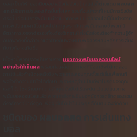
บอล เป็นกีฬายอดนิยมอย่างยิ่งทั้งยังในไทยแล้วก็ต่างแดน
ผลบอล
สด
มีลีกการประลองเกิดขึ้นทั้งโลก รวมทั้งแน่ๆว่าที่ไหนมีการชิงชัย
ตรงนั้นย่อมมีการพนัน แต่ว่าแนวทางพนันบอลออนไลน์นั้นต่างจาก
การพนันเกมคาสิโนทั่วๆไป เหตุเพราะมีการพนันหลายจำพวก มี
อัตราการเจรจาต่อรองที่จะต้องวิเคราะห์ ทั้งยังยังจะต้องทำความรู้จัก
กับกีฬาดังที่กล่าวมาแล้วข้างต้นพอเหมาะพอควรหลบหลีกการเสี่ยง
ที่บางทีอาจเกิดขึ้น
เนื้อหานี้พวกเราจะเก็บรวบรวม
แนวทางพนันบอลออนไลน์
อย่างไรให้เห็นผล
พร้อมทั้งเคล็ดลับต่างๆที่มืออาชีพได้ทดสอบ
การใช้แล้วกำเนิดผลดีจริง พวกเราจะสอนคุณตั้งแต่เริ่มเพื่อคนที่
พอใจทำความเข้าใจได้ศึกษา เพราะเหตุว่านี่เป็นกีฬาโปรดของคุณ
และก็มันโชคร้ายมากมายถ้าคุณยังมิได้เริ่มพนัน เว้นแต่แนวทาง
พนันบอลออนไลน์แล้ว พวกเรายังกระซิบบอกข้อควรตรึกตรองรวม
ถึงวิธีการที่น่าดึงดูด เพื่อผู้เล่นได้นำไปประยุกต์กับตนเองอีกด้วย
ชนิดของ
ผลบอลสด
การเล่นแทง
บอล