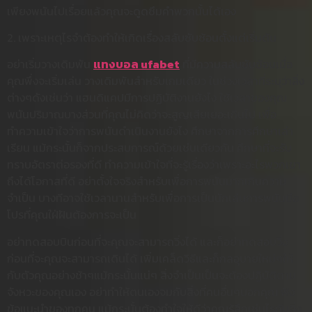
เพียงพนันไปเรื่อยแล้วคุณจะดูดซึมคำพวกนั้นได้เอง
2. เพราะเหตุไรจำต้องทำให้เกิดเรื่องสลับซับซ้อนตั้งแต่เริ่มต้น
อย่าเริ่มวางเดิมพัน
แทงบอล ufabet
ที่มีความสลับซับซ้อนเมื่อ
คุณพึ่งจะเริ่มเล่น วางเดิมพันสำหรับเกมเดียว ในช่วงเวลาที่ระบุว่าสิ่ง
ต่างๆดังเช่นว่า แฮนดิแคปมีการปฏิบัติงานยังไง ใช้เวลาของคุณ
พนันปริมาณบางส่วนที่คุณไม่คิดว่าจะสูญเสียเยอะเกินไป เพื่อ
ทำความเข้าใจว่าการพนันดำเนินงานยังไง ศึกษาจากการศึกษาเล่า
เรียน แม้กระนั้นก็จากประสบการณ์ด้วยเช่นเดียวกัน ศึกษาที่จะรับ
ทราบอัตราต่อรองที่ดี ทำความเข้าใจที่จะรู้เรื่องว่าเพราะอะไรพวกเขา
ถึงได้โอกาสที่ดี อย่าตั้งใจจริงสำหรับเพื่อการพนันมากเกินความ
จำเป็น บางทีอาจใช้เวลานานสำหรับเพื่อการเป็นนักเล่นการพนันมือ
โปรที่คุณใฝ่ฝันต้องการจะเป็น
อย่าทดสอบบินก่อนที่จะคุณจะสามารถวิ่งได้ และก็อย่าทดสอบวิ่ง
ก่อนที่จะคุณจะสามารถเดินได้ เพิ่มเคล็ดวิธีและก็กลอุบายใหม่ๆให้
กับตัวคุณอย่างช้าๆแม้กระนั้นแน่ๆ สิ่งจำเป็นเป็นจะต้องปฏิบัติตาม
จังหวะของคุณเอง อย่าทำให้ตนเองจมกับสิ่งที่คนอื่นๆบอกคุณ ฟัง
ข้อแนะนำของทุกคน แม้กระนั้นต้องทำใจให้ดีว่าคุณรู้สึกเช่นไรกับสิ่ง