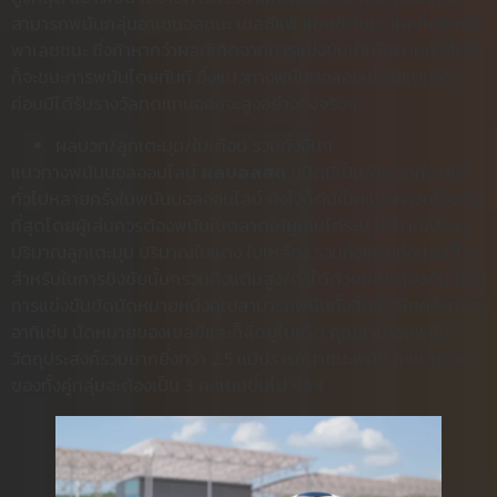
สามารถพนันกลุ่มอาเซนอลชนะ เชลซีแพ้ แมนซิตี้ชนะ และก็คริสตัล
พาเลซชนะ ซึ่งถ้าหากว่าผลที่เกิดจากการแข่งขันเป็นไปตามทั้งสิ้นนี้
ก็จะชนะการพนันโดยทันที ซึ่งแนวทางพนันบอลออนไลน์แบบงี้จะ
ค่อนมีได้รับรางวัลทดแทนออกจะสูงอย่างยิ่งจริงๆ
ผลบวก/ลูกเตะมุม/ใบเตือน รวมทั้งอื่นๆ
แนวทางพนันบอลออนไลน์
ผลบอลสด
ชนิดนี้เป็นจำพวกที่พบได้
ทั่วไปหลายครั้งในพนันบอลออนไลน์ ยังไงก็ดีนี่เป็นแนวทางเบื้องต้น
ที่สุดโดยผู้เล่นควรต้องพนันในตลาดให้ผู้เล่นได้ระบุ ปริมาณประตู
ปริมาณลูกเตะมุม ปริมาณใบแดง ใบเหลือง รวมทั้งแต้มทั้งปวงที่ได้
สำหรับในการชิงชัยนั้นๆรวมถึงแต้มสูง/ต่ำได้ด้วยเช่นเดียวกัน โดย
การแข่งขันขัดนัดหมายหนึ่งคุณสามารถพนันทั้งสิ้นนี้ได้ในครั้งเดียว
อาทิเช่น นัดหมายของเชลซีและก็ลีดยูไนเด็ต คุณสามารถพนัน
วัตถุประสงค์รวมมากยิ่งกว่า 2.5 แม้ปรารถนาชนะพนัน คะแนนรวม
ของทั้งคู่กลุ่มจะต้องเป็น 3 คะแนนขึ้นไป ฯลฯ