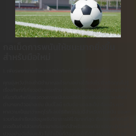
กลเม็ดการพนันให้ชนะมากยิ่งขึ้น
สำหรับมือใหม่
1. เพียรพยายามทำความเข้าใจศัพท์เฉพาะให้ได้มากที่สุด
คุณมุ่งหวังว่าจะชำนิชำนาญอะไรบางอย่างได้เช่นไร ถ้าเกิดคุณไม่รู้
เรื่องศัพท์ที่เกี่ยวอย่างครบถ้วน ทำการค้นคว้ารวมทั้งทำความเข้าใจ
เกี่ยวกับศัพท์ในแวดวงการพนันบอลให้ดี อย่าเพิ่งจะกล่าวหาศัพท์
ต่างๆยกตัวอย่างเช่น มันนี่ไลน์ แต้มต่อ บอลสเต็ป คืออะไร ควร
หาความเป็นมาว่าเหตุไรก็เลยใช้ศัพท์กลุ่มนี้สำหรับการพนัน มองหา
รวมทั้งเล่าเรียนข้อมูลเชิงวิชาการให้ได้มากที่สุด ศัพท์บางคำบางที
อาจเป็นคำกล้วยๆที่เอามาประยุกต์สำหรับการพนัน แม้คุณรู้เรื่องทั้ง
ปวงอย่างดีเยี่ยมแล้ว ไม่จำเป็นที่ต้องท่องให้ได้ทั้งหมดทั้งปวง แค่