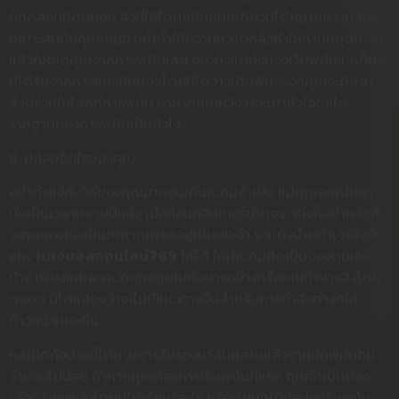
ก็ทดสอบนิดหน่อย สิ่งที่ใช้ได้ผลกับคนๆเดียวมิได้หมายความว่าจะ
เหมาะสมกับคุณเสมอ อย่าทำให้ความหวาดกลัวทำให้ท่านหยุดชะงัก
แล้วก็หยุดคุณจากการพนันเลย อย่ามัวแต่นั่งมองเว็บพนันและก็ผล
ที่ได้รับจากการแข่งขันบอลโดยมิได้วางเดิมพันจริงๆคุณจะต้องมี
ส่วนร่วมในโลกที่การพนัน ถ้าหากคุณหวังว่าจะเข้าหัวใจกลไก
รากฐานของการพนันเป็นยังไง
8. ปล่อยจิตใจของคุณ
อย่าตั้งแง่กับวิธีของคุณมากจนเกินความจำเป็น แม้คุณจะพนันมา
นับเป็นเวลาหลายปีแล้ว เมื่อก่อนที่อินเทอร์เน็ตจะมาถึงก็อย่ากลัวที่
จะทดลองของใหม่ๆพากเพียรอยู่เป็นประจำ รวมทั้งนำหน้าเจ้ามือรับ
แทง
แทงบอลออนไลน์789
ให้ได้ ให้มีความคิดเป็นของตนเอง
บ้าง เพียงแค่เพราะว่าคุณคุ้นชินกับบางอย่างหรือเคยทำบางสิ่งโดย
ตลอด มิได้แสดงว่าจะไม่มีแนวทางอื่นสำหรับการทำสิ่งต่างๆให้
ก้าวหน้าเยอะขึ้น
กลเม็ดทั้งปวงนี้ได้ผ่านการรับรองมาล้นหลามแล้วจากนักพนันคน
จำนวนไม่น้อย ถ้าหากคุณต้องการเริ่มพนันทีแรก คุณจำเป็นต้อง
เลือกว่าจะพนันโดยมิได้เรียนรู้อะไร หรือเรียนให้ดีก่อนจะเริ่มพนัน