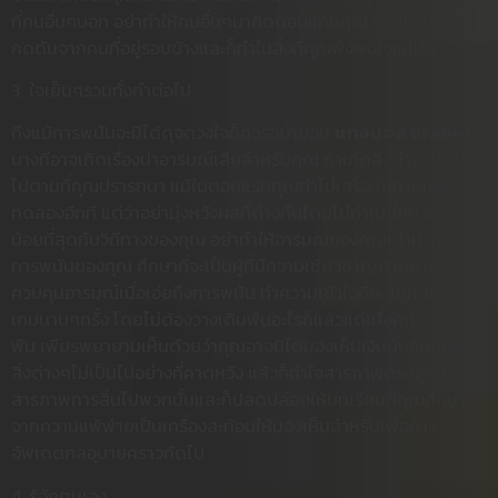
ที่คนอื่นๆบอก อย่าทำให้คนอื่นๆมาคิดตอบแทนคุณ ต้านทานแรง
กดดันจากคนที่อยู่รอบข้างและก็ทำในสิ่งที่คุณพึงพอใจแค่นั้น
3. ใจเย็นๆรวมทั้งทำต่อไป
ถึงแม้การพนันจะมิได้ดุจดวงใจก็ควรอย่ายอม
แทงบอล ufabet
บางทีอาจเกิดเรื่องน่าอารมณ์เสียสำหรับคุณ ถ้าเกิดสิ่งต่างๆไม่เป็น
ไปตามที่คุณปรารถนา แม้ในตอนแรกคุณทำไม่เสร็จ ให้ทดลองแล้ว
ทดลองอีกที แต่ว่าอย่ามุ่งหวังผลที่ต่างกันโดยไม่ทำเปลี่ยน อย่าง
น้อยที่สุดกับวิถีทางของคุณ อย่าทำให้อารมณ์ของคุณเข้ามาควบคุม
การพนันของคุณ ศึกษาที่จะเป็นผู้ที่มีความเชี่ยวชาญด้านการ
ควบคุมอารมณ์เมื่อเอ่ยถึงการพนัน ทำความเข้าใจที่จะสนุกสนานกับ
เกมนานๆครั้ง โดยไม่ต้องวางเดิมพันอะไรก็แล้วแต่เมื่อคุณวางเดิม
พัน เพียรพยายามเห็นด้วยว่าคุณอาจมิได้มองเห็นเงินนั้นอีกเลยแม้
สิ่งต่างๆไม่เป็นไปอย่างที่คาดหวัง แล้วก็ทำใจสารภาพตรงจุดนี้ด้วย
สารภาพการสิ้นไปพวกนั้นและก็ปลดปล่อยให้บทเรียนที่คุณศึกษา
จากความแพ้พ่ายเป็นเครื่องสะท้อนให้มองเห็นสำหรับเพื่อการ
อัพเดตกลอุบายคราวถัดไป
4. รู้จักตนเอง