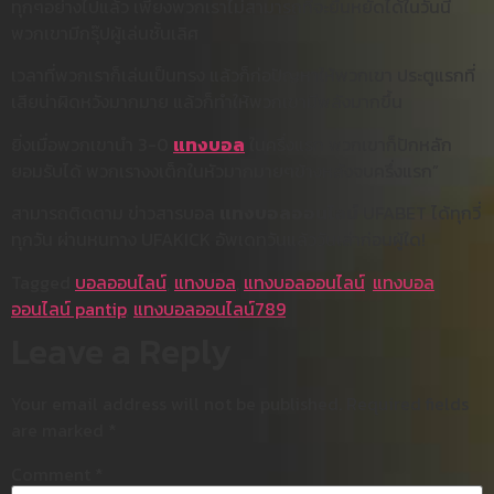
ทุกๆอย่างไปแล้ว เพียงพวกเราไม่สามารถที่จะยืนหยัดได้ในวันนี้
พวกเขามีกรุ๊ปผู้เล่นชั้นเลิศ
เวลาที่พวกเราก็เล่นเป็นทรง แล้วก็ก่อปัญหาให้พวกเขา ประตูแรกที่
เสียน่าผิดหวังมากมาย แล้วก็ทำให้พวกเขามีพลังมากขึ้น
ยิ่งเมื่อพวกเขานำ 3-0
แทงบอล
ในครึ่งแรก พวกเขาก็ปักหลัก
ยอมรับได้ พวกเรางงเต็กในหัวมากมายๆข้างหลังจบครึ่งแรก”
สามารถติดตาม ข่าวสารบอล
แทงบอลออนไลน์
UFABET ได้ทุกวี่
ทุกวัน ผ่านหนทาง UFAKICK อัพเดทวันแล้ววันเล่าก่อนผู้ใด!
Tagged
บอลออนไลน์
,
แทงบอล
,
แทงบอลออนไลน์
,
แทงบอล
ออนไลน์ pantip
,
แทงบอลออนไลน์789
Leave a Reply
Your email address will not be published.
Required fields
are marked
*
Comment
*