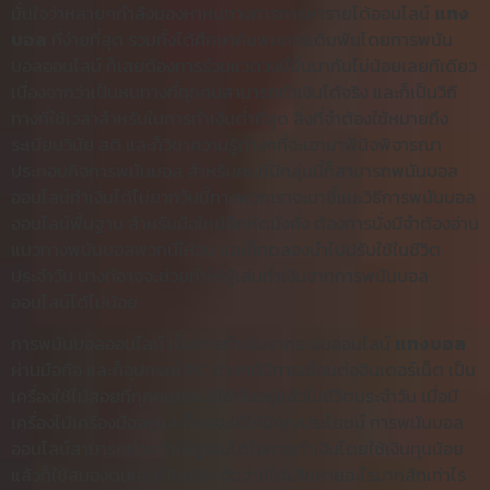
มั่นใจว่าหลายๆกำลังมองหาหนทางการการหารายได้ออนไลน์
แทง
บอล
ที่ง่ายที่สุด รวมทั้งได้ศึกษาค้นพบการเดิมพันโดยการพนัน
บอลออนไลน์ ก็เลยต้องการร่วมแวดวงนี้ขึ้นมากันไม่น้อยเลยทีเดียว
เนื่องจากว่าเป็นหนทางที่ทุกคนสามารถทำเงินได้จริง และก็เป็นวิถี
ทางที่ใช้เวลาสำหรับในการทำเงินต่ำที่สุด สิ่งที่จำต้องใช้หมายถึง
ระเบียบวินัย สติ และก็วิชาความรู้ต่างๆที่จะเอามาพินิจพิจารณา
ประกอบกิจการพนันบอล สำหรับคนที่มีกลุ่มนี้ก็สามารถพนันบอล
ออนไลน์ทำเงินได้ไม่ยากวันนี้ทางพวกเราจะมาชี้แนะวิธีการพนันบอล
ออนไลน์พื้นฐาน สำหรับมือใหม่ฝึกหัดมั่งคั่ง ต้องการมั่งมีจำต้องอ่าน
แนวทางพนันบอลพวกนี้ให้จบ และก็ทดลองนำไปปรับใช้ในชีวิต
ประจำวัน บางทีอาจจะช่วยทำให้ผู้เล่นทำเงินจากการพนันบอล
ออนไลน์ได้ไม่น้อย
การพนันบอลออนไลน์ เป็นการทำเงินจากระบบออนไลน์
แทงบอล
ผ่านมือถือ และก็อุปกรณ์ PC ต่างๆที่มีการเชื่อมต่ออินเตอร์เน็ต เป็น
เครื่องใช้ไม้สอยที่ทุกคนชอบมีใช้กันอยู่แล้วในชีวิตประจำวัน เมื่อมี
เครื่องไม้เครื่องมืออยู่และก็คงจะใช้ให้มีคุณประโยชน์ การพนันบอล
ออนไลน์สามารถช่วยทำให้ผู้เล่นได้โอกาสทำเงินโดยใช้เงินทุนน้อย
แล้วก็ใช้สมองตนเองเป็นหลัก จัดว่ามิได้เสียหายอะไรมากสักเท่าไร