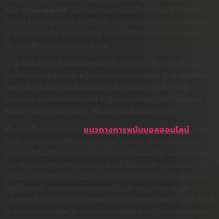
พนัน
แทงบอล168
แม้การลงทุนจะเป็นไปในทางที่ไม่ดี ให้ผู้เล่น
สงบใจ และก็หยุดเล่นในทันทีทันใด ไม่สมควรเล่นครั้งต่อวันในตอนที่
ผู้เล่นอารมณ์เสีย อาจจะก่อให้ผู้เล่นพลั้งใช้เงินลงทุนจำนวนมาก เพื่อ
มีความรู้สึกว่าจะถอนทุนคืนนั่นเอง
3. ผู้เล่นจึงควรระวังในเรื่องของค่าน้ำประปาไหล ซึ่งการพนันบอลมี
ค่าน้ำที่จะไหลสูงมากขึ้น หรือลดลงตลอดระยะเวลา ผู้เล่นต้องเลือก
จังหวะสำหรับในการพนันบอลให้ดี เมื่อใดที่มีความรู้สึกว่าไม่มี
อันตรายแล้ว เมื่อมีค่าน้ำอาจดี ให้ผู้เล่นแทงได้แต่ว่าก็จำเป็นต้อง
พินิจพิจารณาก่อนแทงให้ดี เพื่อลดการเสี่ยงแพ้การพนัน
พื้นฐานเป็นการเสนอแนะ
แนวทางการพนันบอลออนไลน์
ทำเงิน
ในพื้นฐาน ว่าต้องมีวิธีการคิดแผนอย่างไรบ้าง สำหรับมือใหม่ซึ่ง
สามารถรู้เรื่องวิธีการจากเนื้อหานี้ อาจจะเป็นผลให้ผู้เล่นสามารถใช้
เวลาทำเงินจากการพนันบอลออนไลน์ได้ไม่นานนัก นอกนั้นยังมีข้อ
ระวังสำหรับในการพนันบอลออนไลน์ที่ผู้เล่นจำเป็นจะต้องพิจารณา
อยู่เป็นประจำ ต้องการพนันบอลออนไลน์ควรจะมีความละเอียด
รอบคอบ ไม่ว่าจะคือเรื่องของการวางเป้าหมาย การพนัน แล้วก็ถ้วนถี่
ในส่วนของการเลือกเว็บ กลุ่มนี้จะมีผลให้ผู้เล่นได้โอกาสทำเงินจาก