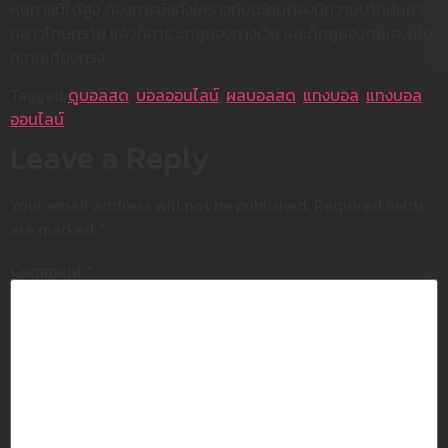
หนทางนี้ได้สูง ต้องการมั่งคั่งให้ราวกับเซียนต้องมีความบากบั่นที่จะ
กล่าวโทษทราบ แล้วก็คารวะกฎของทางเว็บ และก็กฎของตนเองให้มี
ความเที่ยงตรง
Tagged
ดูบอลสด
,
บอลออนไลน์
,
ผลบอลสด
,
แทงบอล
,
แทงบอล
ออนไลน์
Leave a Reply
Your email address will not be published.
Required fields
are marked
*
Comment
*