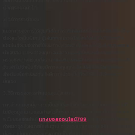
สมควรใช้เงินที่ใช้ในการเดิมพันเยอะแยะ บางทีอาจจะมีโอกาสเสี่ยง
ต่อการหมดตัวได้
2. วิธีการการใช้เงิน
แนวทางของการใช้เงินที่ใช้ในการเดิมพัน นับได้ว่าเป็นเรื่องที่จำเป็น
ต้องสนใจเป็นพิเศษ ผู้เล่นทุกคนควรต้องสนใจแล้วก็มีวิธีการคิด
แผนในส่วนของการใช้เงิน ทางพวกเราเสนอแนะให้ผู้เล่น
แทงบอล
นำเงินสดมากระทำลงทุน เงินสดในส่วนนี้เป็นเงินที่เหลือใช้จากค่า
ครองชีพต่างๆรวมทั้งเอามาแบ่งแบ่งสรรสำหรับการลงทุนในวันแล้ว
วันเล่า ไม่จำเป็นที่ต้องมีการลงทุนทุกๆวัน ให้ผู้เล่นเลือกคู่ใหญ่ๆ
สำหรับเพื่อการลงทุน จะมีความน่าจะเป็นที่จะได้กำไรได้มากกว่า
นั่นเอง
3. วิธีการของการกำหนดจุดมุ่งหมาย
การกำหนดจุดมุ่งหมายเป็นอีกข้อหนึ่งที่มีความจำเป็นมากมาย ผู้ที่
ไม่มีจุดมุ่งหมายชอบทำอะไรก็ปราศจากความเสร็จ ฉะนั้นคนที่พอใจ
พนันบอลออนไลน์
แทงบอลออนไลน์789
ทำเงิน ควรจะมีวิธีการ
กำหนดจุดมุ่งหมายในพื้นฐาน ทางพวกเราเสนอแนะให้ผู้เล่นตั้งความ
มุ่งหมายในทุกวัน รวมทั้งอาทิตย์ในพื้นฐานก่อน เมื่อผู้เล่นกระทำตาม