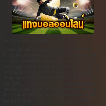
1. แนวทางสำหรับการเลือกเว็บ
สำหรับข้อนี้เป็นขั้นแรกที่ผู้เล่นมือใหม่จำเป็นต้องเลือก ผู้เล่น
สามารถเลือกเว็บ
แทงบอล
มาเป็นเลิศในดวงใจของตนเองได้ไม่
ยากแค่เพียงใช้วิธีการคำนวณการคะเนค่ะน แล้วก็ความเป็นไปได้
ของตนเองเป็นหลัก ใช้ไหวพริบปฏิภาณของตนเองตรวจเช็คเว็บว่า
เป็นเว็บที่ผู้เล่นสามารถใช้งานได้ใช่หรือไม่ และก็เป็นเว็บซึ่งสามารถ
จ่ายผู้เล่นทุกคนได้อย่างตามเวลาไหมนั่นเอง ผู้เล่นสามารถวิเคราะห์
ข้อมูลในพื้นฐาน และก็แบบระบบการดูแลของทางเว็บว่าเป็นเยี่ยงไร
คนจำนวนไม่น้อยที่หันมาพนันบอลออนไลน์ ยังจะต้องลองถูกลอง
ผิดสำหรับในการเลือกเว็บตราบจนกระทั่งจะได้เว็บที่ยอดเยี่ยมใน
ดวงใจได้ ด้วยเหตุดังกล่าวตอนที่กำลังคัดเลือกเว็บในทีแรกๆๆไม่