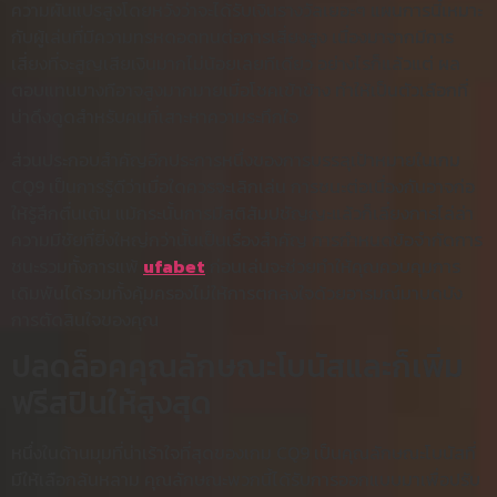
ความผันแปรสูงโดยหวังว่าจะได้รับเงินรางวัลเยอะๆ แผนการนี้เหมาะ
กับผู้เล่นที่มีความทรหดอดทนต่อการเสี่ยงสูง เนื่องมาจากมีการ
เสี่ยงที่จะสูญเสียเงินมากไม่น้อยเลยทีเดียว อย่างไรก็แล้วแต่ ผล
ตอบแทนบางทีอาจสูงมากมายเมื่อโชคเข้าข้าง ทำให้เป็นตัวเลือกที่
น่าดึงดูดสำหรับคนที่เสาะหาความระทึกใจ
ส่วนประกอบสำคัญอีกประการหนึ่งของการบรรลุเป้าหมายในเกม
CQ9 เป็นการรู้ดีว่าเมื่อใดควรจะเลิกเล่น การชนะต่อเนื่องกันอาจก่อ
ให้รู้สึกตื่นเต้น แม้กระนั้นการมีสติสัมปชัญญะแล้วก็เลี่ยงการไล่ล่า
ความมีชัยที่ยิ่งใหญ่กว่านั้นเป็นเรื่องสำคัญ การกำหนดข้อจำกัดการ
ชนะรวมทั้งการแพ้
ufabet
ก่อนเล่นจะช่วยทำให้คุณควบคุมการ
เดิมพันได้รวมทั้งคุ้มครองไม่ให้การตกลงใจด้วยอารมณ์มาบดบัง
การตัดสินใจของคุณ
ปลดล็อคคุณลักษณะโบนัสและก็เพิ่ม
ฟรีสปินให้สูงสุด
หนึ่งในด้านมุมที่น่าเร้าใจที่สุดของเกม CQ9 เป็นคุณลักษณะโบนัสที่
มีให้เลือกล้นหลาม คุณลักษณะพวกนี้ได้รับการออกแบบมาเพื่อปรับ