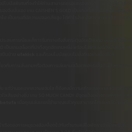
ังมีโบนัสพิเศษที่จะทำให้ท่านสามารถครอบครองรางวัลราคาสูงถึง 3,
ีนนั่นเอง เกม CAISHEN’S GOLD เป็นเกมที่มีเอกลักษณ์เฉพาะบุคคลที
ๆไป เป็นเกมที่มีความปลอดภัยสูง ได้กำไรง่าย มีอัตราความผันแปรระดับ
ะสบการณ์และก็การรับทราบถึงสิ่งกระตุ้นอันเฉียบคม ของเจ้าม้ามัสแ
ป็นเกมสล็อตที่น่าดึงดูดอีกเกมหนึ่ง พร้อมใส่ฟิวเจอร์กับ โนเบลมั
สปีนป่าย
ufakick
และก็รอบโบนัสแบบไม่ยั้งกันอย่างยิ่งจริงๆ
เกี่ยวกับการเล่นเกมหรือต้องการเล่นเกมสล็อตแม้กระนั้นยังไม่อยากจ่ายเ
วัย แต่ว่านอกจากความแจ่มใส ก็ยังคงมีความเก๋าแบบคลาสสติผสมอยู่
บาดใจเสียอย่างยิ่ง เกม SO MUCH CANDY มีจุดแข็งอย่างภาพกราฟิก สีสั
betufa
เมื่อคุณเล่นเกมนี้ชำนาญแล้วคุณสามารถไปเล่นสล๊อตตัวอื่นไ
ริงของการหมุนวงล้อสล็อตไปกับตำนานคลีโอพัตราเจ้าฟ้าหญิงที่อารย
ุมมองความสวยสดงดงาม เป็นภาพ 3 มิติ ที่พร้อมให้ท่านสรรเสริญผ่านโ