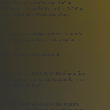
800,000 เหรียญ จากการพนันของคุณ ทำให้ เกม
่มีการแจกรางวัลสูงเมื่อได้รับแจคพ็อต มีฟรีสปินอ
ปานกลาง แต่ว่ายังคงมีชีวิตชีวาดังดูดจิตใจ
ตง ยอดเยี่ยมม้าจากอเมริกันตะวันตก มาเอาไว้ภายใน
สแตง และก็แจกแจ็คพอตทั้งปวง 4 แบบ พร้อมกับการ
งินพนัน มีเกมอะไรน่าดึงดูดบ้างไปดูกัน
ด้วยเช่นเดียวกัน เกม SO MUCH CANDY เป็นเกมสล็อต
นต่างๆรวมถึงรอบโบนัสที่มองมีลูกเล่นมีมิติ ก็สามารถ
ด้ตามคาสิโนออนไลน์อื่นๆได้
ะธรรมอียิปต์โบราณที่พรั่งพร้อมด้วยสมบัติราคา
ปรแกรมคอมพิวเตอร์คาสิโน ในแบบอย่างสล็อต 5 รีล กับ