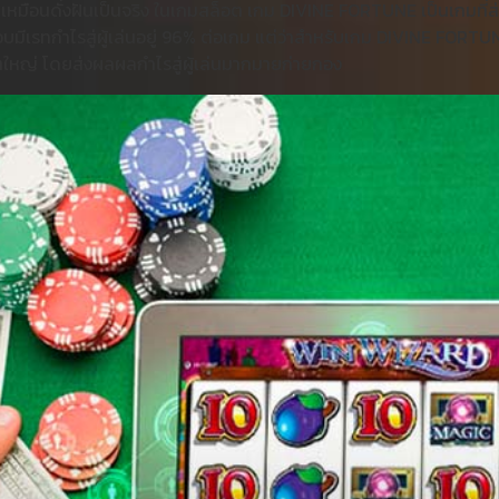
มือนดั่งฝันเป็นจริง ในเกมสล็อต เกม DIVINE FORTUNE เป็นเกมที่ส่งผ
ีเรทกำไรสู่ผู้เล่นอยู่ 96% ต่อเกม แต่ว่าสำหรับเกม DIVINE FORTUNE
อตใหญ่ โดยส่งผลผลกำไรสู่ผู้เล่นมากมายก่ายกอง