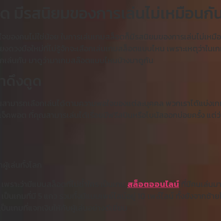
ูด มีรสนิยมของการเล่นไม่เหมือนกั
ิงใจของคนไม่ใช่น้อย ในการเล่นเกมสล็อตก็มีรสนิยมของการเล่นไม่เหม
ี่ยงดวงมือใหม่ที่ไม่รู้จักจะเลือกเล่นเกมสล็อตแบบไหน เพราะเหตุว่าใ
ือกเล่นกัน มาดูว่ามาเกมสล๊อตแบบไหนบ้างมาดูกัน
่าดึงดูด
่นสามารถเลือกเล่นได้ตามความพอใจของแต่ละบุคคล พวกเราได้แบ่งเกมสล
็คพอต ที่คุณสามารเล่นได้เรื่อยมีฟรีสปินหรือโบนัสออกบ่อยครั้ง แต่ว่
ผู้เล่นทั้งโลก
ี้ เพราะว่ามีแบบสล็อตที่ไม่ซ้ำใคร เป็นเกม
สล็อตออนไลน์
ที่มีคนเล่นมา
เกมที่มี 5 แถว รวมทั้งมีแบบเพย์ไลน์อยู่ 10 เพล์ไลน์ ทั้งยังจากซ้าย
ป็นเกมที่แจกเงินให้กับผู้เล่นอย่างดีเยี่ยม