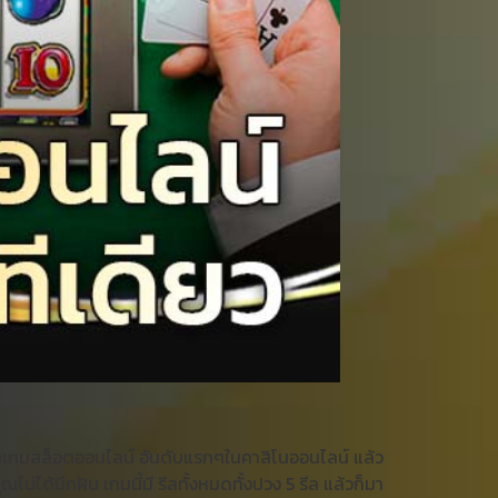
ป็นเกมสล็อตออนไลน์ อันดับแรกๆในคาสิโนออนไลน์ แล้ว
้นึกฝัน เกมนี้มี รีลทั้งหมดทั้งปวง 5 รีล แล้วก็มา