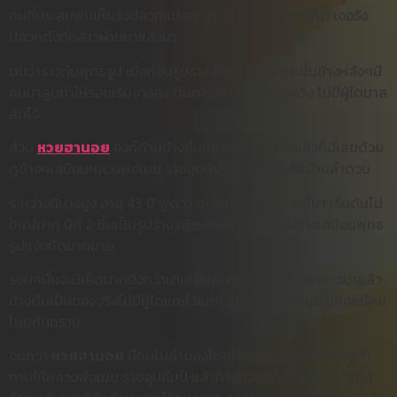
คนที่ประสบพบเห็นรังปลวกแปลก พูดว่า ตนเข้าป่าหาเห็ด เจอรัง
ปลวกดังที่กล่าวผ่านมาแล้วมา
ตนว่าราวกับพุทธรูป เมื่อก่อนรูปร่างชัดกว่านี้ แม้กระนั้นข้างหลังๆมี
คนมาลูบทำให้รอยเริ่มจางลง ตนการันตีว่าเป็นของจริง ไม่มีผู้ใดมาส
ลักไว้
ส่วน
หวยฮานอย
องค์ด้านข้างขึ้นใหม่เสมือนเจดีย์แล้วก็มีเลขด้วย
ดูข้างๆเสมือนหลวงพ่อเมย ราชอุปถัมป์ เจ้าอาวาสวัดบ้านลำดวน
ระหว่างที่นางยูง อายุ 43 ปี พูดว่า ตนพบเจอรังปลวกนี้มา เริ่มต้นไม่
ใหญ่มาก ปีที่ 2 ขึ้นเป็นรูปร่าง เพียงพอมาปีนี้เป็นรูปร่างเสมือนพุทธ
รูปแจ้งชัดมากมาย
รอบๆนั้นจะมีเห็ดมากยิ่งกว่าเดิมเป็นพิเศษ รังปลวกดังกล่าวมาแล้ว
ข้างต้นเป็นของจริงไม่มีผู้ใดแกะไว้แน่ๆ แม้กระนั้นราษฎรไม่ค่อยมีคน
ไหนกันทราบ
จนกว่า
หวยฮานอย
มีคนไปถ่ายลงโซเชียล ในช่วงวันที่ทำบุญทำ
ทานให้หลวงพ่อเมย ราชอุปถัมป์ แล้วก็รังปลวกก็เบือนหน้ามาทาง