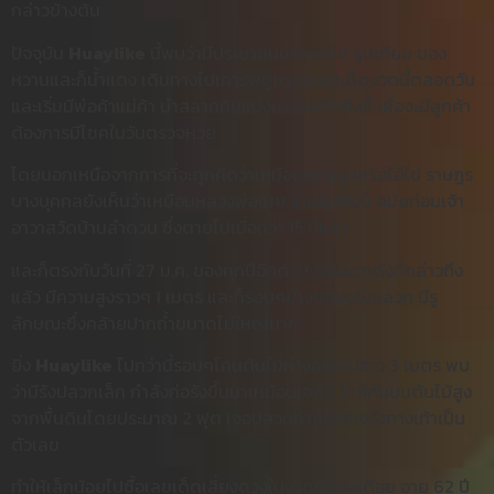
กล่าวข้างต้น
ปัจจุบัน
Huaylike
นี้พบว่ามีประชาชนนำดอกไม้ ธูปเทียน ของ
หวานและก็น้ำแดง เดินทางไปเคารพบูชาขอเลขเด็ดงวดนี้ตลอดวัน
และเริ่มมีพ่อค้าแม่ค้า นำสลากกินแบ่งมาขายกันถึงที่ เผื่อจะมีลูกค้า
ต้องการมีโชคในวันตรวจหวย
โดยนอกเหนือจากการที่จะถูกคิดว่าเหมือนพุทธรูปหรือไอ้ไข่ ราษฎร
บางบุคคลยังเห็นว่าเหมือนหลวงพ่อเมย ราชอุปถัมป์ สมัยก่อนเจ้า
อาวาสวัดบ้านลำดวน ซึ่งตายไปเมื่อกว่า 15 ปีแล้ว
และก็ตรงกับวันที่ 27 ม.ค. ของทุกปีอีกด้วย รังปลวกดังที่กล่าวถึง
แล้ว มีความสูงราวๆ 1 เมตร และก็รอบๆข้างๆของรังปลวก มีรู
ลักษณะซึ่งคล้ายปากถ้ำขนาดไม่ใหญ่มาก
ยิ่ง
Huaylike
ไปกว่านี้รอบๆโคนต้นไม้ห่างออกไปราว 3 เมตร พบ
ว่ามีรังปลวกเล็ก กำลังก่อรังขึ้นมาเหมือนเจดีย์ ใกล้กันบนต้นไม้สูง
จากพื้นดินโดยประมาณ 2 ฟุต เจอปลวกกำลังสร้างรังทางเท้าเป็น
ตัวเลข
ทำให้เล็กน้อยไปซื้อเลขเด็ดเสี่ยงดวงในงวดนี้ นางเตือย อายุ 62 ปี