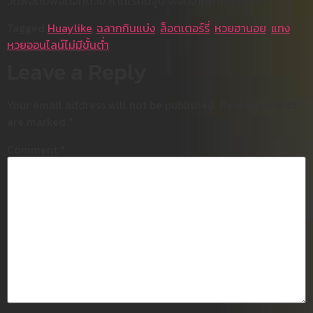
วัดพอดิบพอดีอีกด้วย หากไร้คนลูบ จะงดงามมากยิ่งกว่านี้
Tagged
Huaylike
,
ฉลากกินแบ่ง
,
ล็อตเตอร์รี่
,
หวยฮานอย
,
แทง
หวยออนไลน์ไม่มีขั้นต่ำ
Leave a Reply
Your email address will not be published.
Required fields
are marked
*
Comment
*