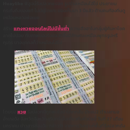
Huaylike
พิสูจน์รังปลวกแปลก รูปร่างเหมือนไอ้ไข่ ประชาชน
กระทั่งถึงของแท้ ไม่มีผู้ใดแกะ มองเห็นมา 3 ปีแล้ว ด้านคนท้องถิ่นดู
เหมือนหลวงพ่อเมย
สร้าง
แทงหวยออนไลน์ไม่มีขั้นต่ำ
ความฮือฮาในกลุ่มผู้ค้นหาโชค
ลาภไม่น้อย กับภาพของรังปลวกซึ่งมีลักษณะเหมือนพุทธรูปหรื
กุมาร บางบุคคลก็ว่าเหมือนไอ้ไข่
โดยขอ
หวย
รังปลวกนี้ถูกพบในป่าโคกกลัน มัธยม2 ตำบลทมอ
อำเภอวัง จังหวัดจังหวัดสุรินทร์ นั้นเกี่ยวกับหัวข้อนี้ วันที่ 27 เดือน
มกราคม ข่าวสารช่องวัน กล่าวว่า จากการวิเคราะห์พื้นที่รังปลวกดัง