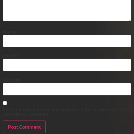
Name
*
Email
*
Website
Save my name, email, and website in this browser for the
next time I comment.