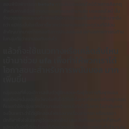
สอนพินิจพิจารณา
betufa
การเล่นบอลออนไลน์ด้วยการสังเกตุ
สำหรับการพินิจพิจารณาบอลก่อนจะเข้ามาเล่น บอลออนไลน์ นั้น
จำนวนมากชอบมองที่ราคาหรืออัตราต่อรองเป็นหลักกันซะมากยิ่ง
กว่า แม้กระนั้นในเนื้อหานี้พวกเราจะมาเสนอสาเหตุร่วมที่มีส่วน
สำคัญมากมายก่ายกองกับการประลองบอล อย่างสภาพการณ์ด้าน
ในกลุ่มกันว่าเขามองกันเช่นไร
แล้วก็จะใช้แนวทางหรือเคล็ดลับไหน
เข้ามาช่วย
ufa
เพื่อทำให้พวกเราได้
โอกาสชนะสำหรับการพนันบอล มาก
เพิ่มขึ้น
กลุ่มบอลที่พึ่งจะมีการสลับตัวผู้ฝึกสอนหรือผู้จัดการทีมฟุตบอล
แบบใหม่ๆนั้นชอบโชว์ฟอร์มกันได้ดีในครั้งแรกที่ลงแข่งขันอยู่ตลอด
ก็เลยทำให้กลุ่มพวกนี้สามารถคว้าแชมป์กันได้ไม่ยาก ไม่ว่าต้นเหตุ
จะเป็นเพราะว่าได้ผู้ฝึกสอนไฟแรงมากเรื่องสามารถ หรือบรรดา
นักกีฬาพึงใจในเพศผู้จัดแจงคนใหม่ เลยเล่นกันอย่างมากก็ตามที
แม้กระนั้นผู้ที่ได้ประโยชน์ก็คือพวกเหล่านักเล่นการพนันที่เข้ามาเล่น