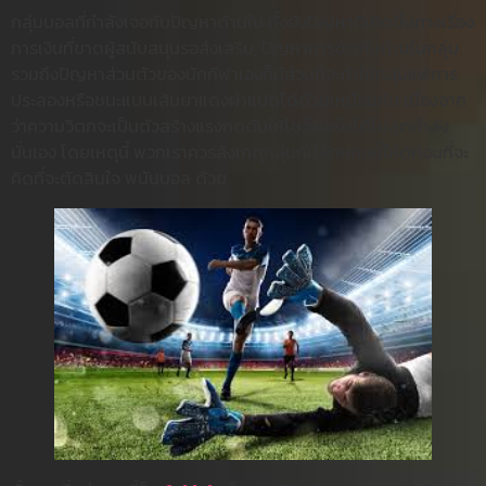
กลุ่มบอลที่กำลังเจอกับปัญหาด้านใน ทั้งยังปัญหาที่เกิดขึ้นทางเรื่อง
การเงินที่ขาดผู้สนับสนุนรอส่งเสริม, ปัญหาการขัดกันด้านในกลุ่ม
รวมถึงปัญหาส่วนตัวของนักกีฬาเองก็มีส่วนที่จะทำให้กลุ่มแพ้การ
ประลองหรือชนะแบบเส้นยาแดงผ่าแปดได้ด้วยเหมือนกัน เนื่องจาก
ว่าความวิตกจะเป็นตัวสร้างแรงกดดันให้โชว์ฟอร์มได้ไม่สุดกำลัง
นั่นเอง โดยเหตุนี้ พวกเราควรสังเกตุกลุ่มที่มีลักษณะนี้ให้ดีก่อนที่จะ
คิดที่จะตัดสินใจ พนันบอล ด้วย