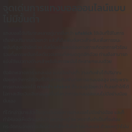
จุดเด่นการแทงบอลออนไลน์แบบ
ไม่มีขั้นต่ำ
แทงบอลได้ปริมาณหลายคู่มากยิ่งกว่า
ufakick
ใช้เงินที่ใช้ในการ
เดิมพันปริมาณน้อยกว่า แล้วก็ยังเพิ่มจังหวะสำหรับเพื่อการชนะ
พนันที่สูงกว่าอีกด้วย ดังนี้ยังช่วยลดช่องทางการเกิดอาการหัวร้อน
รวมทั้งการพนันครั้งเดียวจนกระทั่งหมดตูดอีกด้วย ท่านยังสามารถ
แบ่งใช้แนวทางต่างๆสำหรับในการพนันได้หลายๆแบบด้วย
ข้อผิดพลาดการ แทงบอล แบบมีอย่างต่ำ วางเดิมพันได้ปริมาณ
น้อยคู่กว่าการใช้เงินที่ใช้ในการเดิมพันต่อการแทงบอลสูง เหตุเพราะ
การแทงบอลจะได้
ทางเข้า ufabet
จำนวนคู่น้อยกว่า ก็เลยทำให้ได้
โอกาสเสียเงินเสียทองสูงขึ้นยิ่งกว่าการแทงบอลแบบไม่มีอย่างน้อย
นั่นเอง
ที่ได้กล่าวมาแล้วเป็นจุดเด่นของการแทงบอลไม่มีอย่างน้อย และก็
ทำให้มองเห็นอีกมุมนึงว่า เพราะเหตุไรพวกเราถึงจำเป็นที่จะต้อง
กระจัดกระจายการเสี่ยงต่างๆสำหรับในการแทงบอล ด้วยเหตุว่าโน่น