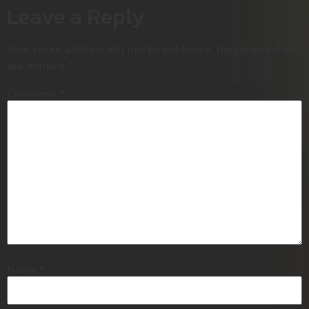
Leave a Reply
Your email address will not be published.
Required fields
are marked
*
Comment
*
Name
*