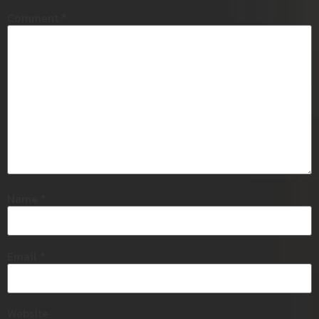
Comment
*
Name
*
Email
*
Website