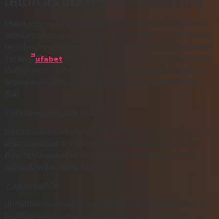
ให้ได้กำไร
ufakick
ควรจะเล่นเช่นไร
เว้นแต่สูตรการเล่นทั้งผองทั้งหมดทั้งสิ้นแล้ว สิ่งจำเป็นที่ผู้เล่นควร
จะมีเป็นการจัดการบริหารการคลัง เนื่องจากว่าถึงแม้ว่าจะมีวิธีการดี
ขนาดไหนก็ตาม แต่ว่าถ้าเกิดผู้เล่นบริหารเงินไม่เป็นก็ไม่อาจจะทำให้
ร่ำรวยได้
ีีufabet
ฉะนั้น ถ้าผู้เล่นต้องการทำเงินจากการเล่นเกมใน
เว็บไซต์บาคาร่า ก็จำต้องฝึกหัดศึกษากักคุมเองและก็ควบคุมการ
จัดการเงินให้ดีด้วยเหมือนกัน แล้วก็สิ่งที่ควรศึกษาค้นคว้าเพิ่มมี
ดังนี้
1. เล่าเรียนแนวทางเสริมเติมในเน็ต
กล่าวได้ว่าบนระบบอินเตอร์เน็ตมีทั้งหมดทุกอย่างแม้กระทั้งสูตร บา
คาร่า ด้วยเหมือนกัน การเล่าเรียนนับว่าเป็นสิ่งจำเป็นยิ่งถ้าเกิด
ศึกษาวิธีการเล่นแค่ไหน ก็จะยิ่งดีกว่าเวลาลงพนันเพราะว่าจะมี
อุปกรณ์มากยิ่งกว่าผู้อื่นนั่นเอง
2. แทงตามเค้าไพ่
นับว่าเป็นแนวทางการเล่นบาคาร่าที่เบสิคมากๆแล้วก็เหมาะกับมือ
ใหม่ที่ไม่เคยทราบจะเริ่มใช้สูตรยังไงด้วย และก็การที่เริ่มจากการดู