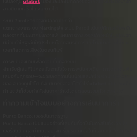
เงินลงทุน
ีufabet
เยอะแยะและไม่คิดถึงข้อจำกัดของโต๊ะ ซึ่งบางที
อาจนิยามเสร็จในระยะยาวได้
ระบบ Paroli: วิถีทางที่ปลอดภัยกว่า
แตกต่างจากระบบ Martingale ระบบ Paroli เน้นไปที่การเพิ่มพนัน
หลังจากที่ชนะมากยิ่งกว่าแพ้ แผนการการเจริญก้าวหน้าในเชิงบวก
นี้ช่วยทำให้ผู้เล่นใช้ประโยชน์จากสตรีคการชนะได้อย่างมากในช่วง
เวลาที่ลดการเสี่ยงในตอนที่แพ้
การพนันคงเดิมเพื่อความมั่นคงยั่งยืน
สำหรับผู้เล่นที่ไม่ค่อยมั่นอกมั่นใจ การพนันคงเดิม—การวางเดิมพัน
เสมอกันทุกรอบ—จะช่วยลดความปั่นป่วนและก็ช่วยรักษาช่วงเวลา
ของเงินลงทุนไว้ได้ ถึงแม้บางทีอาจมิได้กำไร
ีufabet
เป็นกอบเป็น
กำ แต่ว่าก็ช่วยทำให้เล่นบาคาร่าได้โดยตลอดรวมทั้งควบคุมได้
ทำความเข้าใจแบบอย่างการเล่นบาคาร่า
Punto Banco: เวอร์ชันมาตรฐาน
Punto Banco เป็นแบบอย่างที่เล่นกันทั่วๆไปในคาสิโนทั้งโลก ใน
เวอร์ชันนี้ กฎจะกำหนดอย่างเคร่งครัดว่าเมื่อใดก็เลยจะจั่วใบลำดับที่