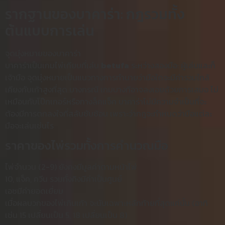
รากฐานของบาคาร่า: กฎรวมทั้ง
ต้นแบบการเล่น
จุดมุ่งหมายของบาคาร่า
บาคาร่าเป็นเกมไพ่เทียบที่เล่น
betufa
ระหว่างสองมือ: ผู้เล่นและก็
เจ้ามือ จุดมุ่งหมายเป็นแนวทางการทำนายว่ามือใดจะมีค่ารวมใกล้
เคียงกับเก้าสูงที่สุด บางกรณี เกมบางทีอาจลงเอยด้วยการเสมอ ไม่
เหมือนกับโป๊กเกอร์หรือกางล็คแจ็ค บาคาร่าไม่มีความจำเป็นที่จะ
ต้องมีการตกลงใจที่สลับซับซ้อน เพราะว่ากฎจะกำหนดว่ามือแต่ละ
มือจะเล่นเช่นไร
ราคาของไพ่รวมทั้งการคำนวณมือ
ไพ่จำนวน (2-9) ยังคงมีมูลค่าตามหน้าไพ่
10, แจ็ค, ควีน รวมทั้งคิงมีค่าเป็นศูนย์
เอซมีค่ายอดเยี่ยม
เมื่อผลบวกของไพ่เกินเก้า จะนับเฉพาะหลักท้ายที่สุดแค่นั้น (อาทิ
เช่น 15 เปลี่ยนเป็น 5, 18 เปลี่ยนเป็น 8)