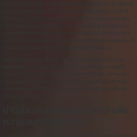
บาคาร่าเป็นเกมคาสิโนที่มีชื่อ
betufa
สูงที่สุดเกมหนึ่ง เป็นที่รู้จักใน
ด้านความง่ายๆ จังหวะที่เร็ว แล้วก็ความข้องเกี่ยวกับผู้เล่นระดับที่
ค่อนข้างสูง บาคาร่าเป็นเกมหลักของคาสิโนมาหลายศตวรรษ ย้อน
กลับไปถึงแหล่งกำเนิดในผู้ดีของยุโรป ปัจจุบันนี้ ผู้เล่นทั้งโลกต่าง
ชอบพอบาคาร่าอีกทั้งในคาสิโนบนบกและก็ออนไลน์ แม้ว่าจะดูอย่าง
กับว่าเกมที่เล่นง่าย แต่ว่าเกมนี้มีประเด็นทางด้านเทคนิคหลายแบบที่
มีผลต่อแบบการเล่น อัตราต่อรอง และก็ยุทธวิธีการพนัน
คู่มือนี้ลงรายละเอียดเกี่ยวกับบาคาร่า เกี่ยวเนื่องถึงกฎฐานราก
betufa
ระบบการพนัน ความเป็นไปได้ แล้วก็แผนการของผู้ที่มี
ความชำนาญ ไม่ว่าคุณจะเป็นมือใหม่ที่อยากได้ทำความเข้าใจเบื้อง
ต้นหรือผู้เล่นที่มีประสบการณ์ที่อยากได้ปรับแต่งกระบวนการเล่น
เนื้อหานี้จะช่วยทำให้คุณมีความรู้ความเข้าใจที่จำเป็นต้องเพื่อเพิ่ม
ช่องทางชนะให้สูงสุด
ชำนิชำนาญ
betufa
บาคาร่าเพื่อ
ความสนุกในระยะยาว
บาคาร่าเป็นเกมที่โชค แม้กระนั้นกระบวนการทำความรู้ความเข้าใจกฎ