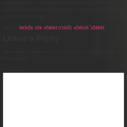
คุณภาพเยอะที่สุด การที่พวกเราเลือกทำความเข้าใจ ในคาสิโน
ออนไลน์นั้นก็เลยถือได้ว่าเป็นเรื่องที่เหมาะสมที่สุด แล้วก็ ทำให้พวก
เรานั้นได้กำไรเยอะที่สุด
Tagged
betufa
,
ufa
,
ufabet ทางเข้า
,
ufakick
,
ีufabet
Leave a Reply
Your email address will not be published.
Required fields
are marked
*
Comment
*