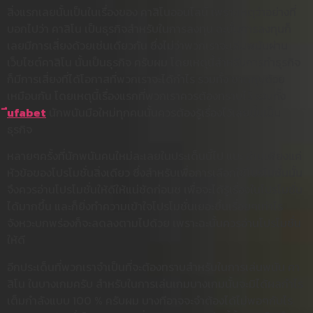
สิ่งแรกเลยนั้นเป็นในเรื่องของ คาสิโนออนไลน์ เพราะเหตุว่าอย่างที่
บอกไปว่า คาสิโน เป็นธุรกิจสำหรับในการลงทุน ฉะนั้นการลงทุนก็
เลยมีการเสี่ยงด้วยเช่นเดียวกัน ซึ่งไม่ว่าพวกเราจะเล่นพนันผ่าน
เว็บไซต์คาสิโน นั้นเป็นธุรกิจ ครับผม โดยเหตุนี้สำหรับการทำธุรกิจ
ก็มีการเสี่ยงที่ได้โอกาสที่พวกเราจะได้กำไร รวมทั้ง ขาดทุนด้วย
เหมือนกัน โดยเหตุนี้เรื่องแรกที่พวกเราควรต้องทราบไว้ รวมทั้ง
ีufabet
นักพนันมือใหม่ทุกคนนั้นควรต้องรู้เรื่องไว้เลยนั้นเป็น
ธุรกิจ
หลายๆครั้งที่นักพนันคนใหม่ละเลยในประเด็นนี้ไป แบะ อ่านเพียงแค่
หัวข้อของโปรโมชั่นสิ่งเดียว ซึ่งสำหรับเพื่อการเลือกใช้โปรโมชั่นนั้น
จึงควรอ่านโปรโมชั่นให้ดีให้แน่ชัดก่อนช เพื่อจะได้รู้เรื่องในโปรโมชั่น
ได้มากขึ้น และก็ยิ่งทำความเข้าใจโปรโมชั่นเยอะขึ้นเรื่อยๆเท่าไร
จังหวะบกพร่องก็จะลดลงตามไปด้วย เพราะฉะนั้นควรอ่านโปรโมชั่น
ให้ดี
อีกประเด็นที่พวกเราจำเป็นที่จะต้องทราบสำหรับในการเล่นพนัน คา
สิโน ในบางเกมครับ สำหรับในการเล่นเกมบางเกมนั้นจะมิได้ผลกำไร
เต็มกำลังแบบ 100 % ครับผม บางทีอาจจะจำต้องได้ไม่พอๆกับไร