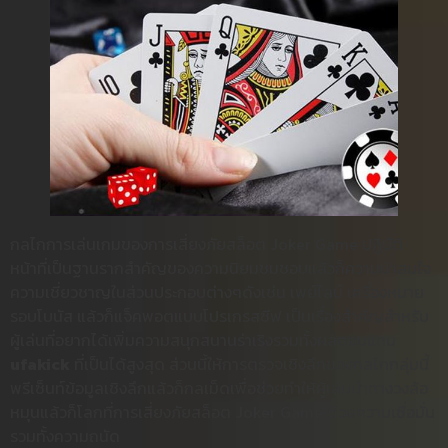
กลไกการเล่นเกมของการเสี่ยงภัยสล็อต Joker Game ปฏิบัติ
หน้าที่เป็นฐานรากสำคัญของความนิยมชมชอบแล้วก็ความน่าสนใจ
ความเชี่ยวชาญในส่วนประกอบต่างๆดังเช่น เพย์ไลน์ เครื่องหมาย
รอบโบนัส แล้วก็แจ็คพอตแบบโปรเกรสซีฟ เป็นเรื่องสำคัญสำหรับ
ผู้เล่นที่อยากได้เพิ่มความสนุกสนานร่าเริงรวมทั้งผลตอบแทน
ufakick
ที่เป็นได้สูงสุด ส่วนนี้ให้การตรวจเชิงลึกของกลไกกลุ่มนี้
พรีเซ็นท์ข้อมูลเชิงลึกแล้วก็กลเม็ดเพื่อช่วยทำให้ผู้เล่นนำทางวงล้อ
หมุนแล้วก็โลกที่การเสี่ยงภัยสล็อต Joker Game ด้วยความเชื่อมั่น
รวมทั้งความถนัด