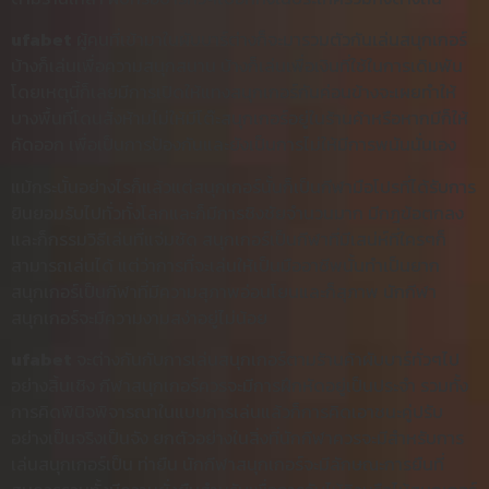
ufabet
ผู้คนที่เข้ามาในผับบาร์ต่างก็จะมารวมตัวกันเล่นสนุกเกอร์
บ้างก็เล่นเพื่อความสนุกสนาน บ้างก็เล่นเพื่อเงินที่ใช้ในการเดิมพัน
โดยเหตุนี้ก็เลยมีการเปิดให้แทงสนุกเกอร์กันค่อนข้างจะเผยทำให้
บางพื้นที่โดนสั่งห้ามไม่ให้มีโต๊ะสนุกเกอร์อยู่ในร้านค้าหรือหากมีก็ให้
คัดออก เพื่อเป็นการป้องกันและยังเป็นการไม่ให้มีการพนันนั่นเอง
แม้กระนั้นอย่างไรก็แล้วแต่สนุกเกอร์นั้นก็เป็นกีฬามือโปรที่ได้รับการ
ยินยอมรับไปทั่วทั้งโลกและก็มีการชิงชัยจำนวนมาก มีกฎข้อตกลง
และก็กรรมวิธีเล่นที่แจ่มชัด สนุกเกอร์เป็นกีฬาที่มีเสน่ห์ที่ใครๆก็
สามารถเล่นได้ แต่ว่าการที่จะเล่นให้เป็นมืออาชีพนั้นทำเป็นยาก
สนุกเกอร์เป็นกีฬาที่มีความสุภาพอ่อนโยนและก็สุภาพ นักกีฬา
สนุกเกอร์จะมีความงามสง่าอยู่ไม่น้อย
ufabet
จะต่างกันกับการเล่นสนุกเกอร์ตามร้านค้าผับบาร์ทั่วๆไป
อย่างสิ้นเชิง กีฬาสนุกเกอร์ควรจะมีการฝึกหัดอยู่เป็นประจำ รวมทั้ง
การคิดพินิจพิจารณาในแบบการเล่นแล้วก็การคิดเอาชนะคู่ปรับ
อย่างเป็นจริงเป็นจัง ยกตัวอย่างในสิ่งที่นักกีฬาควรจะมีสำหรับการ
เล่นสนุกเกอร์เป็น ท่ายืน นักกีฬาสนุกเกอร์จะมีลักษณะการยืนที่