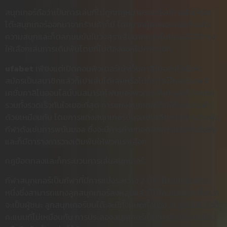
สนุกเกอร์ถือว่าเป็นการเล่นที่ไม่ถูกกฎหมายรวมทั้งมีการสั่งให้เอา
โต๊ะสนุกเกอร์ออกมาจากร้านค้าก็มี โดยมากผู้คนชอบเล่นกันเพื่อ
ความสนุกและก็ตลกขบขันในวงสุราเสียมากกว่า ในขณะนี้มีวิถีทาง
ให้เลือกเล่นการเดิมพันโดยที่ไม่ต้องออกไปภายนอก
ufabet
เพียงแต่เปิดคอมพิวเตอร์เข้าเว็บคาสิโนออนไลน์เพื่อ
สมัครเป็นสมาชิกแล้วก็เข้าเล่นได้เลยหรือไม่ก็ดาวน์โหลดแอพลิ
เคชั่นคาสิโนออนไลน์บนสมาร์ทโฟนของพวกเราก็เข้าเล่นได้สบาย
รวมทั้งรวดเร็วทันใจเยอะที่สุด การแทงสนุกเกอร์ก็มีให้วางเดิมพัน
ด้วยเหมือนกัน โดยการแทงสนุกเกอร์นั้นจะเช่นเดียวกับการเดิมพัน
กีฬาดังเช่นการพนันบอล ซึ่งจะมีการถ่ายทอดสดการแข่งขันชิงชัย
และก็มีตารางการวางเดิมพันให้พวกเราเลือก
กฎข้อตกลงและก็กระบวนการเล่นสนุกเกอร์
กีฬาสนุกเกอร์เป็นกีฬาที่มีการแข่งระหว่าง 2 ข้าง ฝ้ายข้างใดข้าง
หนึ่งซึ่งสามารถแทงลูกสนุกเกอร์ลงหลุมแล้วก็ได้คะแนนมากยิ่งกว่า
จะเป็นผู้ชนะ ลูกสนุกเกอร์บนโต๊ะจะมีทั้งหมดทั้งปวง 21 ลูก มีสีแล้วก็
คะแนนที่ไม่เหมือนกัน การประลองสนุกเกอร์เป็นการชิงชัยคนเดียว