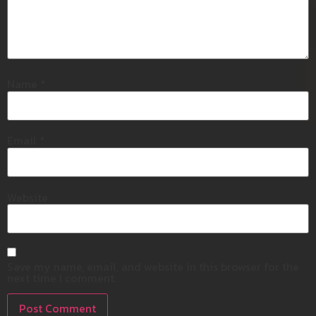
Name
*
Email
*
Website
Save my name, email, and website in this browser for the
next time I comment.