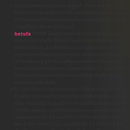
การวางเดิมพันราคาต่อรองหรือสูงต่ำ เป็นการแทงผลโดยจะ
ให้เลือกแทงผลแพ้หรือชนะดังที่เจ้ามือเป็นข้างระบุราค่าต่อรอง
ไว้ หรือการพนันโดยการทายผลปริมาณเกมสำหรับในการแข่ง
ว่าสูงหรือต่ำ เป็นเลขคู่หรือเลขคี่
betufa
FT.HDP เป็นการวางเดิมพันโดยการทายผลผู้ชนะที่
มีอัตราต่อรองดังที่คาสิโนออนไลน์เป็นคนระบุขึ้นมา ผู้เข้าชิง
คนต่อจะมีสีแดง ส่วนสีดำเป็นคนรอง ดังเช่นว่า มีการแข่ง
สนุกเกอร์ระหว่างนายดำกับนายแดง แขนแข่งรอบนี้นายดำดี
กว่านายแดงอยู่ 3:5 เกม รวมทั้งผลของการแข่งขันปรากฏ
ออกมาว่านายดำชนะนายแดงทั้งหมดทั้งปวง 5:2 เกม ซึ่งก็นับ
ได้ว่านายดำชนะนายแดงได้เพียงแต่ 3 เกม นี้จะนับว่านาย
แดงชนะการเดิมพันไป
FT. O/U เป็นการวางเดิมพันโดยการให้ผู้เล่นสามารถทายผล
ข้างหลังการประลองจบไปแล้วว่ามีการชิงชัยไปทั้งหมดทั้งปวง
กี่เกม นับเป็นปริมาณสูงหรือต่ำ ทางเจ้ามือก็จะเป็นคนตั้งราคา
เอาไว้ให้ อย่างเช่น นายดำแข่งกับนายแดง ผลของการแข่งขัน
ทั้งผองออกมาเป็น 3:5 เกม ซึ่งนับว่ามีปริมาณการประลองทั้ง
ผอง 8 รอบ ราคาที่เจ้ามือระบุมาให้ไว้เป็น 7.5 ซึ่งก็กล่าวได้ว่า