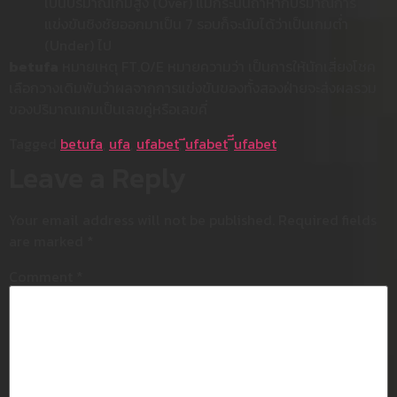
เป็นปริมาณเกมสูง (Over) แม้กระนั้นถ้าหากปริมาณการ
แข่งขันชิงชัยออกมาเป็น 7 รอบก็จะนับได้ว่าเป็นเกมต่ำ
(Under) ไป
betufa
หมายเหตุ FT.O/E หมายความว่า เป็นการให้นักเสี่ยงโชค
เลือกวางเดิมพันว่าผลจากการแข่งขันของทั้งสองฝ่ายจะส่งผลรวม
ของปริมาณเกมเป็นเลขคู่หรือเลขคี่
Tagged
betufa
,
ufa
,
ufabet
,
ีufabet
,
ีีufabet
Leave a Reply
Your email address will not be published.
Required fields
are marked
*
Comment
*