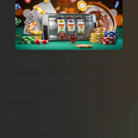
หากว่าผู้เล่นได้รับเครื่องหมาย โถน้ำ 3-5 รีล จะได้รับโบนัส 5 / 10 /
30 บาท เป็นลำดับ
หากว่าผู้เล่นได้รับเครื่องหมาย
ufakick
โถน้ำ 3-5 รีล จะได้รับ
โบนัส 5 / 10 / 30 บาท เป็นลำดับ
เครื่องหมาย wild จะมาในลักษณะของเทวรูปภาษากรีก
เครื่องหมาย Scatter จะมาในลักษณะของ วัวลอสเซียม ถ้าเกิดได้รับ
3 รีลขึ้นไปจะได้รับ free spin สูงสุด 20 ครั้ง
สล็อต Irish Treasures ดินแดนที่ไอร์แลนด์เหนือ