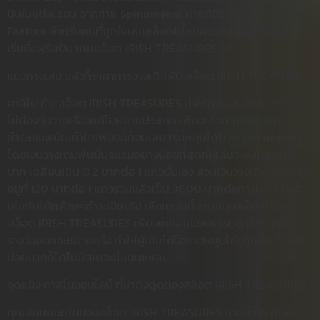
ปินในแต่ละรอบ จากค่าย Spinomenal ค่ายที่มีระบบระเบียบ Buy
Feature สำหรับคนที่ถูกใจเล่นสล็อตไม่สมควรพลาด แล้วก็สามารถ
เริ่มซื้อฟรีสปิน เกมสล็อต IRISH TREASURES ได้
แนวทางเล่น แล้วก็ราคาการวางเดิมพัน สล็อต IRISH TREASURES
คาสิโน กับ สล็อต IRISH TREASURES ทำให้การเล่นง่ายมากยิ่งขึ้น
ไม่ต้องวุ่นวายเรื่องแก้ไขหลายประเภท เพียงเลือกว่าต่อ 1 แถวจะ
ชำระเงินพนันเท่าใดเพียงนี้ก็จบเลย เริ่มหมุนได้โดยทันที
ufabet
โดยเงินวางเดิมพันนั้นจะเริ่มอย่างน้อยที่สุดที่ผู้เล่นจะลงได้เป็น 6
บาท เฉลี่ยนเป็น 0.2 บาทต่อ 1 แถวนั่นเอง ส่วนเงินวางเดิมพันสูงสุด
อยู่ที่ 120 บาทต่อ 1 แถวรวมแล้วเป็น 3600 บาทต่อการหมุน 1 ครั้ง
เล่นกันได้กล้วยๆชำระเงินจริง เลือกรวมทั้งกดหมุนสล็อตได้เลย
สล็อต IRISH TREASURES เพียงแค่เล่นแบบธรรมดาก็ชำระเงิน
รางวัลออกจะหลายครั้ง ทำให้ผู้เล่นได้โอกาสหมุนได้มากขึ้น ยิ่งหมุน
บ่อยมากก็ได้โบนัสเยอะขึ้นนั่นแหละ
จุดแข็ง คาสิโนออนไลน์ ที่น่าดึงดูดของสล็อต IRISH TREASURES
คุณลักษณะเด่นของสล็อต IRISH TREASURES เกมนี้เป็น ผู้เล่น