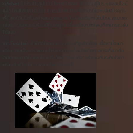
ufabet
ในช่วงปัจจุบันได้มีการนำเอาคาสิโนมาอยู่ในระบบออนไลน์
แล้ว โดยได้มีการนำเกมการเดิมพันต่างๆเข้ามาให้นักเสี่ยงโชคทั่ว
ทั้งโลกได้เล่นกันอย่างสะดวกสบาย ไม่ต้องเดินทางไปไกล สามารถ
เล่นได้ทุกเกมแค่เพียงมีโทรศัพท์เคลื่อนที่สมาร์ทโฟนก็สามารถเล่น
ได้แล้ว
แถม
ีufabet
ยังได้อัตราผลตอบแทนที่สูงอีกด้วย เนื้อหานี้จะมา
เปิดความเป็นมาของเกมไพ่ยอดนิยมตั้งแต่อดีตกาลกระทั่งมาถึง
สมัยของคาสิโนออนไลน์ ซึ่งก็คือ “ป๊อกเด้ง” เพื่อคนที่ประทับใจได้
ทราบถึงที่ไปที่มาของเกมไพ่ประเภทนี้