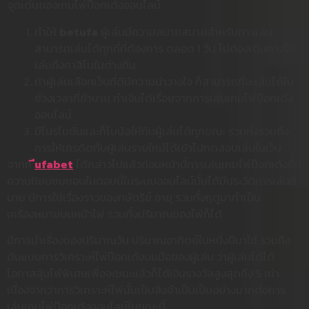
จุดเด่นของเกมไพ่ป๊อกเด้งออนไลน์
ทำให้
betufa
ผู้เล่นมีความสบายสบายสำหรับการเล่น
สามารถเล่นได้ทุกที่ที่ต้องการ ตลอด 1 วัน ไม่ต้องเดินทางไป
เล่นถึงคาสิโนในต่างถิ่น
ถ้าผู้เล่นเลือกเว็บที่ดีมีความน่าวางใจ ก็สามารถที่จะเล่นได้ใน
ช่วงเวลาที่ช้านาน ทำเงินได้เรื่อยจากการเล่นเกมไพ่ป๊อกเด้ง
ออนไลน์
มีโปรโมชั่นและก็โบนัสให้กับผู้เล่นได้ทุกขณะ รวมทั้งรวมถึง
การให้เครดิตกับผู้เล่นรายใหม่ได้เข้าไปทดสอบเล่นในเว็บ
จากที่
ีufabet
ได้กล่าวไปแล้วก่อนหน้านี้การเล่นเกมไพ่ป๊อกเด้งที่มี
ความนิยมชมชอบในตอนนี้ในระบบออนไลน์นั้นได้มีประวัติการเล่นที่
นาน มีการใช้เรื่องราวของกษัตริย์ อายุ รวมทั้งฤดูมาทำเป็น
เครื่องหมายบนหน้าไพ่ รวมทั้งปริมาณของไพ่ก็ได้
มีการนำเรื่องของปริมาณวัน ปริมาณอาทิตย์ในหนึ่งปีมาใช้ รวมถึง
ต้นแบบการวิเคราะห์ไพ่ป๊อกเด้งบนมือของผู้เล่น ว่าผู้เล่นได้ได้
โอกาสลุ้นไพ่พิเศษเพื่อจะชนะแล้วก็ได้เงินรางวัลสูงสุดถึง 5 เท่า
เนื่องจากว่าการวิเคราะห์ไพ่นั้นเป็นสิ่งจำเป็นเป็นอย่างมากต่อการ
เล่นเกมไพ่ป๊อกเด้งออนไลน์ในขณะนี้