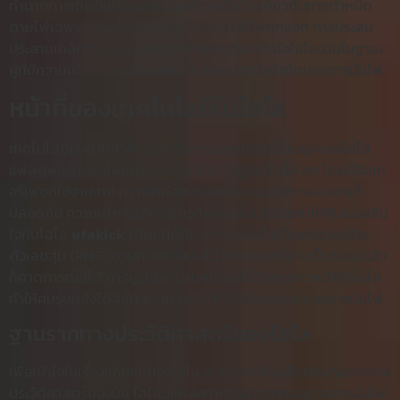
ทำนายการเกิดขึ้นของเอซ ขณะที่การนับข้างเกี่ยวกับการตำหนิด
ตามไพ่เฉพาะ ตัวอย่างเช่น เอซ ในระหว่างที่ไพ่ถูกแจก การประสม
ประสานเคล็ดวิธีระดับสูงกลุ่มนี้ทำให้คนที่ประทับใจไฮโลเด่นในฐานะ
ผู้ที่มีความเชี่ยวชาญเชิงกลยุทธ์ในขอบเขตข้อจำกัดของการนับไพ่
หน้าที่ของเทคโนโลยีในไฮโล
เทคโนโลยีมีหน้าที่สำคัญสำหรับการระบุภูมิทัศน์ร่วมยุคของไฮโล
แพลตฟอร์มออนไลน์ได้นำไฮปลาโลมาสู่ผู้ชมทั่วทั้งโลก โดยมีอินเท
อร์เฟซที่ใช้งานง่าย กราฟิกที่สมจริงสมจัง รวมทั้งการเล่นเกมที่
ปลอดภัย ความเข้ากันได้ทางโทรศัพท์เคลื่อนที่ช่วยทำให้ผู้เล่นเพลิน
ใจกับไฮโล
ufakick
ได้ทุกที่ที่ต้องการ เวลาที่เครื่องก่อร่างสร้าง
ตัวเลขสุ่ม (RNG) ช่วยทำให้เชื่อมั่นได้ว่าการแจกไพ่จะเป็นธรรมแล้ว
ก็คาดการณ์มิได้ การบูรณาการเทคโนโลยีได้ขยายการเข้าถึงไฮโล
ทำให้คนรุ่นหลังได้สัมผัสกับความระทึกใจเชิงกลยุทธ์ของการนับไพ่
ฐานรากทางประวัติศาสตร์ของไฮโล
เพื่อเข้าใจในเรื่องแก่นแท้ของไฮโล พวกเราจะต้องสืบย้อนถึงรากทาง
ประวัติศาสตร์ของมัน ไฮโลมีแหล่งกำเนิดมาจากกลอุบายการนับไพ่