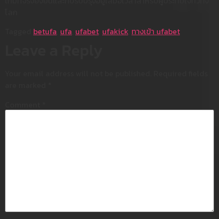
เกมที่จีรังยั่งยืนและก็ปรับปรุงอยู่เสมอเวลาสำหรับผู้ประทับใจทั่วทั้ง
โลก
Tagged
betufa
,
ufa
,
ufabet
,
ufakick
,
ทางเข้า ufabet
Leave a Reply
Your email address will not be published.
Required fields
are marked
*
Comment
*