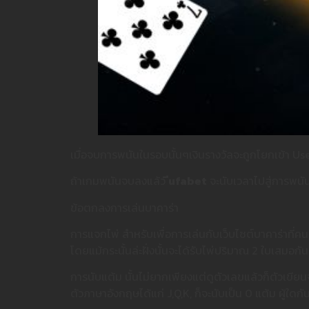
เมื่อจบการพนันในรอบนั้นๆเงินรางวัลจะถูกโยกเข้า Us
ถ้าเกมพนันจบลงแล้ว
ีufabet
จะนับเวลาไปสู่การพนัน
ข้อตกลงการเล่นบาคาร่า
การแจกไพ่ สำหรับเพื่อการเล่นกับเว็บไซต์บาคาร่าที่คนเล่น
โดยแม้กระนั้นล่ะฝั่งนั้นจะได้รับไพ่ปริมาณ 2 ใบเสมอกัน 
การนับแต้ม นั้นไม่ยากเพียงแต่ดูตัวเลขแล้วก็ตัวเขียนจ
ตัวภาษาอังกฤษได้แก่ J,Q,K, ก็จะนับเป็น 0 แต้ม ผู้ใดกัน