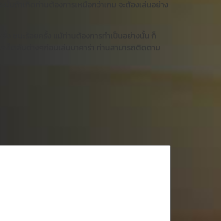
กระนั้นถ้าเกิดท่านต้องการเหนือกว่าเกม จะต้องเล่นอย่าง
ง ชนะร้อยครั้ง แม้ท่านต้องการทำเป็นอย่างนั้น ก็
คล็ดลับต่างๆก่อนเล่นบาคาร่า ท่านสามารถติดตาม