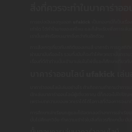
สิ่งที่ควรจะทำในบาคาร่าออ
การแบ่งเงินลงทุนออก
ufakick
เป็นกองๆนี้ก็เป็นเรื่
เท่าใด ได้กำไรมาเยอะแค่ไหน และก็สำหรับเพื่อการเล่น
เรานั้นแพ้หรือชนะมากยิ่งกว่ากันอีกด้วย
การสังเกตุเกี่ยวกับสถิติของเกมส์ บาคาร่า การดูสถิติ
ผ่านมามันคืออะไร รวมทั้งมันก็จะทำไห้พวกเรานั้นทราบ
เรื่องที่ดีถ้าท่านนั้นเข้ามาเล่นในไพ่นี้และก็ศึกษาเกียวก
บาคาร่าออนไลน์
ufakick
เล่น
บาคาร่าออนไลน์เล่นอย่างไร ถ้าเกิดถามคำถามว่าการเล่น
นักเล่นบาคาร่าออนไลน์ผู้เชี่ยวชาญ นี่ก็คงจะไม่ใช่ปัญห
เพราะบทความของพวกเราได้ได้โอกาสที่ต้องการจะมาชี้แ
การศึกษาเล่าเรียนกฎและก็ข้อตกลงต่างๆการเล่าเรียนเกี
นั้นไม่ศึกษาวิจัย ทำความเข้าใจในสิ่งที่ควรศึกษานั้น มันจะเ
ขั้นตอนการเล่นบาคาร่าออนไลน์