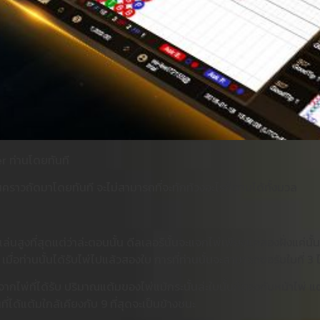
er ท่านโดยทันที
คราวถัดมาโดยทันที จะไม่สามารถที่จะทักท้วงอะไรก็ตามได้ทั้งมวล
สูงที่สุดแต่ว่าล่ะตอนนั้น ดีลเลอรืนั้นจะแจกไพ่เพียงแค่สองฝั่งแค่นั้น ก็
เมื่อท่านนั้นได้รับไพ่ไปแล้วสองใบ การที่ท่านนั้นจะสามารถขอรับใบที่ 3 ได
ากไพ่ที่ได้รับ ปริมาณแต้มของไพ่แม้กระนั้นล่ะใบนั้นก็ตรงกับหน้าไพ่ แต่
ที่ได้แต้มใกล้เคียงกับ 9 ที่สุดจะเป็นข้างชนะ