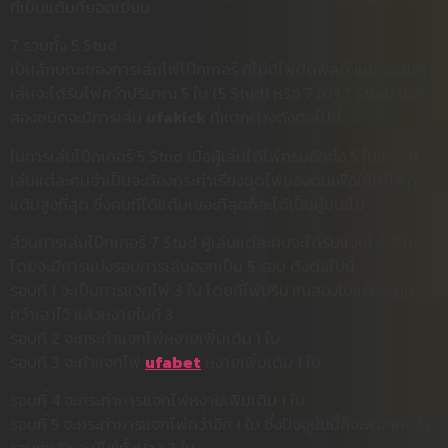
ที่เป็นแต้มที่ยอดเยี่ยม
7 รวมทั้ง 5 Stud
เป็นลักษณะของการเล่นไพ่โป๊กเกอร์ ที่ไม่มีไพ่มิดฟิลด์ แม้กระนั้นผู้
เล่นจะได้รับไพ่คว่ำปริมาณ 5 ใบ (5 Stud) หรือ 7 ใบ (7 Stud) ซึ่งทั้ง
สองชนิดจะมีการเล่น
ufakick
ที่แตกต่างดังต่อไปนี้
ในการเล่นโป๊กเกอร์ 5 Stud เมื่อผู้เล่นได้ไพ่ครบอีกทั้ง 5 ใบแล้ว ผู้
เล่นแต่ละคนจำเป็นจะต้องกระทำเรียงชุดไพ่ของตนเพื่อให้ได้ไพ่ที่
แต้มสูงที่สุด ซึ่งคนที่ได้แต้มเยอะที่สุดก็จะได้เป็นผู้ชนะไป
ส่วนการเล่นโป๊กเกอร์ 7 Stud ผู้เล่นแต่ละคนจะได้รับแจกไพ่ 7 ใบ
โดยจะมีการแบ่งรอบการเล่นออกเป็น 5 รอบ ดังต่อไปนี้
รอบที่ 1 จะเป็นการแจกไพ่ 3 ใบ โดยที่ไพ่ปริมาณสองใบแรกจะถูก
คว่ำเอาไว้ แล้วหงายใบที่ 3
รอบที่ 2 จะกระทำแจกไพ่หงายเพิ่มเติม 1 ใบ
รอบที่ 3 จะทำแจกไพ่
ufabet
หงายเพิ่มเติม 1 ใบ
รอบที่ 4 จะกระทำการแจกไพ่หงายเพิ่มเติม 1 ใบ
รอบที่ 5 จะกระทำการแจกไพ่คว่ำอีก 1 ใบ ซึ่งปัจจุบันนี้ก็จะพอๆกับว่า