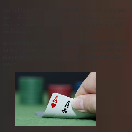
การเล่นโป๊กเกอร์ถือได้ว่าเป็นการเล่นไพ่ในระดับสากล ด้วยเหตุผล
ดังกล่าวก็เลยมีความสำคัญเป็นอย่างมากที่จะจำต้องทำความเข้าใจ
ศัพท์เฉพาะด้านที่ใช้กันสำหรับการเล่นโป๊กเกอร์ ซึ่งศัพท์กลุ่มนี้เป็น
ศัพท์สากลที่ใช้กันทั้งโลก
Buttonเป็นปุ่มที่ถูกเอามาเป็นเครื่องหมายหน้าผู้เล่นผู้ใดผู้หนึ่ง โดย
จะแสดงให้ทราบดีว่าผู้เล่นคนนั้นมีสถานะเป็น Dealer และก็เมื่อการ
เล่นหมดรอบลง จะมีการเวียน Button นี้ไปพบผู้เล่นอื่นตามเข็ม
นาฬิกา