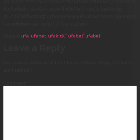
ลึก เนื่องจากว่าความยากของการเล่นโป๊กเกอร์นั้นจะอยู่ที่วิธีการรวม
ทั้งเชิงชั้นสำหรับเพื่อการเล่น ซึ่งถ้าเกิดนักเล่นมือใหม่มีความ
สามารถในเรื่องรากฐานต่างๆอย่างพอเพียงก็จะสามารถวิวัฒนาการ
เล่น
ufabet
ของตนถัดไปได้อย่างแน่วแน่
Tagged
ufa
,
ufabet
,
ufakick
,
ี ufabet
,
ีีufabet
Leave a Reply
Your email address will not be published.
Required fields
are marked
*
Comment
*