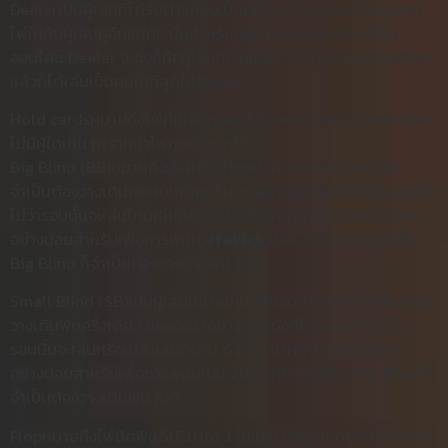
Dealerเป็นผู้เล่นที่ได้รับตำแหน่งเป็นเจ้ามือที่จะจะต้องเป็นคนแจก
ไพ่ให้กับผู้เล่นผู้อื่นแม้กระนั้นสำหรับเพื่อการเล่นโปกใน คาสิโน
ออนไลน์ Dealer จะซึ่งก็คือผู้เล่นที่กำลังจะได้รับไพ่เป็นคนท้ายที่สุด
แล้วก็ได้เล่นเป็นคนในที่สุดในรอบนั้น
Hold cardsหมายถึงไพ่ที่ผู้เล่นทุกคนได้รับแจก โดยที่ไพ่พวกนั้นจะ
ไม่มีผู้ใดเห็น เพราหน้าไพ่ถูกคว่ำเอาไว้
Big Blind (BB)หมายถึงผู้เล่นในตำแหน่งที่ข้อตกลงกำหนดให้
จำเป็นต้องวางเดิมพันแบบเต็มปริมาณอย่างน้อยจากที่โต๊ะระบุเอาไว้
ไม่ว่ารอบนั้นจะเล่นไหมเล่นก็ตาม เป็นต้นว่าถ้าเกิดโต๊ะระบุว่าอัตรา
อย่างน้อยสำหรับเพื่อการพนัน
ufakick
เป็น 200 บาท คนที่เป็น
Big Blind ก็จำเป็นต้องวางเดิมพัน 200
Small Blind (SB)เป็นผู้เล่นในตำแหน่งที่ข้อตกลงกำหนดให้จะต้อง
วางเดิมพันครึ่งเดียว ของอัตราอย่างน้อยดังที่โต๊ะระบุเอาไว้ ไม่ว่า
รอบนั้นจะเล่นหรือเปล่าเล่นก็ตาม ดังเช่น ถ้าหากโต๊ะระบุว่าอัตรา
อย่างน้อยสำหรับเพื่อการพนันเป็น 200 บาท คนที่เป็น Big Blind ก็
จำเป็นต้องวางเดิมพัน 100
Flopหมายถึงไพ่มิดฟิลด์ปริมาณ 3 ใบแรก ซึ่งถูกหงายหน้าไพ่เอาไว้